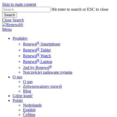
Skip to main content
Hit enter to search or ESC to close
Search
Close Search
Menu
Produkty
®
Renewd
Smartphone
®
Renewd
Tablet
®
Renewd
Watch
®
Renewd
Laptop
®
2nd by Renewd
Najczęściej zadawane pytania
O nas
O nas
Zrównoważony rozwój
Blog
Gdzie kupić
Polski
Nederlands
English
Čeština