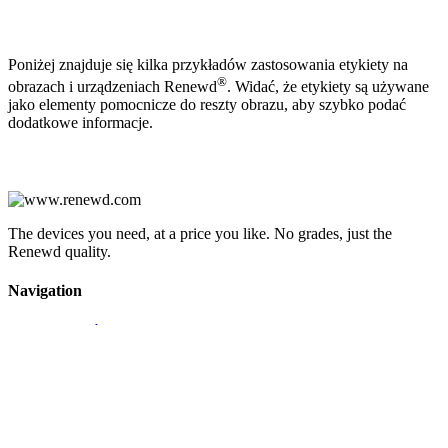
Poniżej znajduje się kilka przykładów zastosowania etykiety na
®
obrazach i urządzeniach Renewd
. Widać, że etykiety są używane
jako elementy pomocnicze do reszty obrazu, aby szybko podać
dodatkowe informacje.
The devices you need, at a price you like. No grades, just the
Renewd quality.
Navigation
Najczęściej zadawane pytania
Partnerzy Renewd®
Kontakt
Zrównoważony rozwój
Gwarancja
Useful