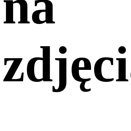
na
zdjęc