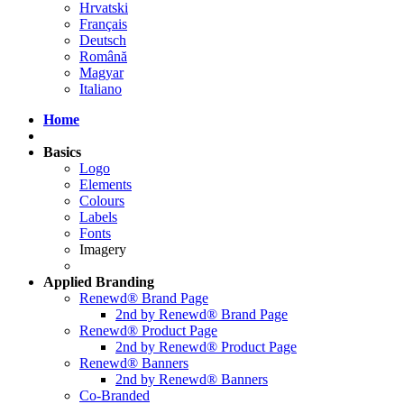
Hrvatski
Français
Deutsch
Română
Magyar
Italiano
Home
Basics
Logo
Elements
Colours
Labels
Fonts
Imagery
Applied
Branding
Renewd® Brand Page
2nd by Renewd® Brand Page
Renewd® Product Page
2nd by Renewd® Product Page
Renewd® Banners
2nd by Renewd® Banners
Co-Branded