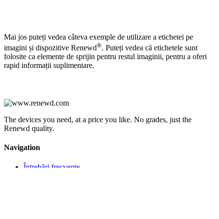
Mai jos puteți vedea câteva exemple de utilizare a etichetei pe
®
imagini și dispozitive Renewd
. Puteți vedea că etichetele sunt
folosite ca elemente de sprijin pentru restul imaginii, pentru a oferi
rapid informații suplimentare.
The devices you need, at a price you like. No grades, just the
Renewd quality.
Navigation
Întrebări frecvente
Warranty General
Partenerii Renewd®
Contactați
Sustenabilitatea
Garanție