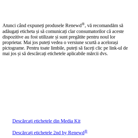
®
Atunci când expuneți produsele Renewd
, vă recomandăm să
adăugați eticheta și să comunicați clar consumatorilor că aceste
dispozitive au fost utilizate și sunt pregătite pentru noul lor
proprietar. Mai jos puteți vedea o versiune scurtă a acelorași
pictograme. Pentru toate limbile, puteți să faceți clic pe link-ul de
mai jos și să descărcați etichetele aplicabile mărcii dvs.
Descărcați etichetele din Media Kit
®
Descărcați etichetele 2nd by Renewd