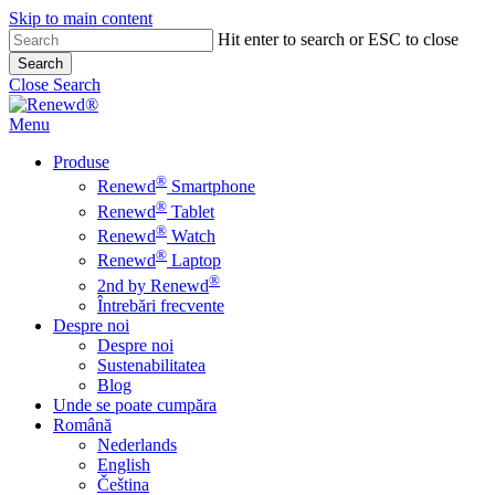
Skip to main content
Hit enter to search or ESC to close
Search
Close Search
Menu
Produse
®
Renewd
Smartphone
®
Renewd
Tablet
®
Renewd
Watch
®
Renewd
Laptop
®
2nd by Renewd
Întrebări frecvente
Despre noi
Despre noi
Sustenabilitatea
Blog
Unde se poate cumpăra
Română
Nederlands
English
Čeština