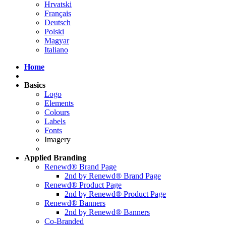
Hrvatski
Français
Deutsch
Polski
Magyar
Italiano
Home
Basics
Logo
Elements
Colours
Labels
Fonts
Imagery
Applied
Branding
Renewd® Brand Page
2nd by Renewd® Brand Page
Renewd® Product Page
2nd by Renewd® Product Page
Renewd® Banners
2nd by Renewd® Banners
Co-Branded