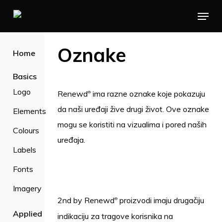
Skip
Menu
to
main
Oznake
Home
content
Basics
Logo
Renewd
ima razne oznake koje pokazuju
®
da naši uređaji žive drugi život. Ove oznake
Elements
mogu se koristiti na vizualima i pored naših
Colours
uređaja.
Labels
Fonts
Imagery
2nd by Renewd
proizvodi imaju drugačiju
®
Applied
indikaciju za tragove korisnika na