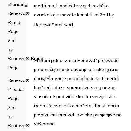
Branding
uređajima. Ispod ćete vidjeti različite
Renewd®
oznake koje možete koristiti za 2nd by
Brand
Renewd
proizvod.
®
Page
2nd
by
Renewd® Brand
Prilikom prikazivanja Renewd
proizvoda
®
Page
preporučujemo dodavanje oznake i jasno
obavještavanje potrošača da su ti uređaji
Renewd®
korišteni i da su spremni za svog novog
Product
vlasnika. Ispod vidite kratku verziju istih
Page
ikona. Za sve jezike možete kliknuti donju
2nd
poveznicu i preuzeti oznake primjenjive na
by
vaš brend.
Renewd®