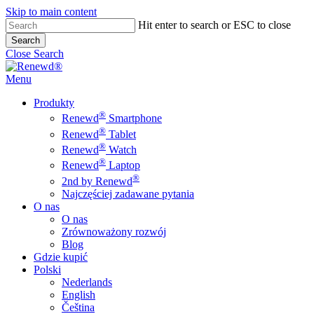
Skip to main content
Hit enter to search or ESC to close
Search
Close Search
Menu
Produkty
®
Renewd
Smartphone
®
Renewd
Tablet
®
Renewd
Watch
®
Renewd
Laptop
®
2nd by Renewd
Najczęściej zadawane pytania
O nas
O nas
Zrównoważony rozwój
Blog
Gdzie kupić
Polski
Nederlands
English
Čeština