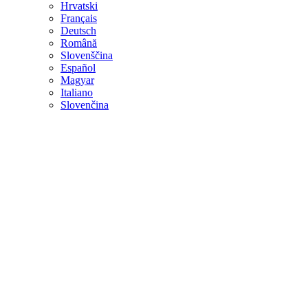
Hrvatski
Français
Deutsch
Română
Slovenščina
Español
Magyar
Italiano
Slovenčina
Najwyższy
Jakość
Funkcjonalny
Urządzenia
Najściślejszą