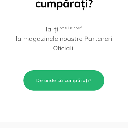
cumpărați?
Ia-ți
ceasul reînnoit
®
la magazinele noastre Parteneri
Oficiali!
De unde să cumpărați?