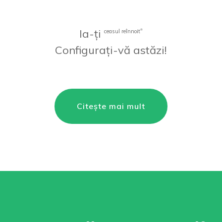
Ia-ți
ceasul reînnoit
®
Configurați-vă astăzi!
Citește mai mult