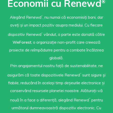
Economii cu Renewd
®
Alegând Renewd
, nu numai că economisiți bani, dar
®
aveți și un impact pozitiv asupra mediului. Cu fiecare
dispozitiv Renewd
vândut, o parte este donată către
®
WeForest
, o organizație non-profit care creează
proiecte de reîmpădurire pentru a combate încălzirea
globală.
Prin angajamentul nostru față de sustenabilitate, ne
asigurăm că toate dispozitivele Renewd
sunt sigure și
®
fiabile, reducând în același timp deșeurile electronice și
conservând resursele planetei noastre. Alăturați-vă
nouă în a face o diferență, alegând Renewd
pentru
®
următorul dumneavoastră dispozitiv electronic. Cu