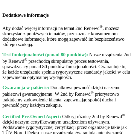
Dodatkowe informacje
®
Aby dodać więcej informacji na temat 2nd Renewd
, możesz
skorzystać z poniższych tematów, przekazując konsumentom
dodatkowe informacje, które mogą zapewnić im bezpieczeństwo,
którego szukają.
Test funkcjonalności (ponad 80 punktów):
Nasze urządzenia 2nd
®
by Renewd
przechodzą skrupulatny proces testowania,
sprawdzający ponad 80 punktów funkcjonalności. Gwarantuje to,
że każde urządzenie spełnia rygorystyczne standardy jakości w celu
zapewnienia optymalnej wydajności.
Gwarancja w pakiecie:
Dodatkowa pewność dzięki naszemu
®
pakietowi gwarancyjnemu. W 2nd by Renewd
priorytetowo
traktujemy zadowolenie klienta, zapewniając spokój ducha i
pewność przy każdym zakupie.
®
Certified Pre-Owned Aspect:
Odkryj różnicę 2nd by Renewd
dzięki naszym certyfikowanym urządzeniom używanym.
Poddawane rygorystycznej certyfikacji przez organizacje takie jak
TÜV Nord i Dekra, nasze urządzenia gwarantują autentyczność i