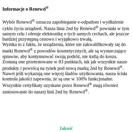
®
Informacje o Renewd
®
Wybór Renewd
oznacza zapobieganie e-odpadom i wydłużenie
®
cyklu życia urządzeń. Nasza linia 2nd by Renewd
powstała w tym
samym celu i oferuje elektronikę o tych samych cechach, ale jeszcze
bardziej przystępną cenowo i wyjątkowo trwałą.
Wynika to z faktu, że urządzenia, które nie zakwalifikowały się do
®
marki Renewd
z powodów kosmetycznych, ale są wystarczająco
sprawne, aby kontynuować swoją podróż, nie trafią do kosza.
Zostaną one przetestowane w 83 punktach, tak jak wszystkie nasze
®
produkty i powrócą na rynek pod nową marką 2nd by Renewd
.
Nawet jeśli wykazują one więcej śladów użytkowania, nasza ścisła
kontrola jakości zapewnia, że są one w 100% funkcjonalne.
®
Wszystkie certyfikaty uzyskane przez Renewd
mają również
®
zastosowanie do naszej linii 2nd by Renewd
.
Jakość