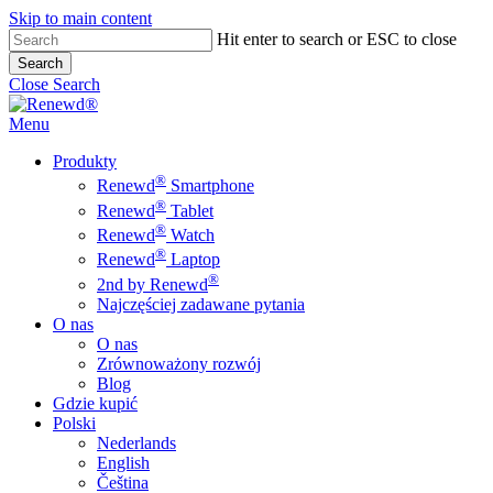
Skip to main content
Hit enter to search or ESC to close
Search
Close Search
Menu
Produkty
®
Renewd
Smartphone
®
Renewd
Tablet
®
Renewd
Watch
®
Renewd
Laptop
®
2nd by Renewd
Najczęściej zadawane pytania
O nas
O nas
Zrównoważony rozwój
Blog
Gdzie kupić
Polski
Nederlands
English
Čeština