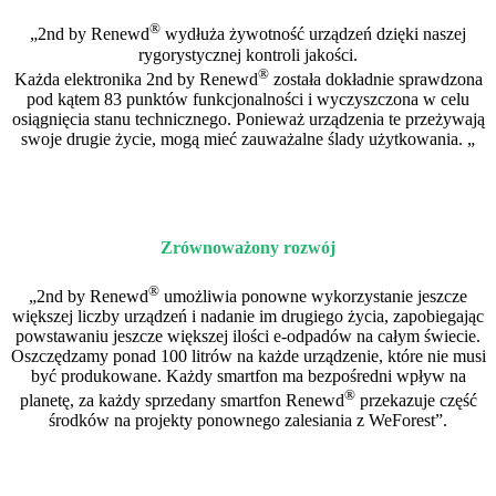
®
„2nd by Renewd
wydłuża żywotność urządzeń dzięki naszej
rygorystycznej kontroli jakości.
®
Każda elektronika 2nd by Renewd
została dokładnie sprawdzona
pod kątem 83 punktów funkcjonalności i wyczyszczona w celu
osiągnięcia stanu technicznego. Ponieważ urządzenia te przeżywają
swoje drugie życie, mogą mieć zauważalne ślady użytkowania. „
Zrównoważony rozwój
®
„2nd by Renewd
umożliwia ponowne wykorzystanie jeszcze
większej liczby urządzeń i nadanie im drugiego życia, zapobiegając
powstawaniu jeszcze większej ilości e-odpadów na całym świecie.
Oszczędzamy ponad 100 litrów na każde urządzenie, które nie musi
być produkowane. Każdy smartfon ma bezpośredni wpływ na
®
planetę, za każdy sprzedany smartfon Renewd
przekazuje część
środków na projekty ponownego zalesiania z WeForest”.