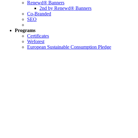
Renewd® Banners
2nd by Renewd® Banners
Co-Branded
SEO
Programs
Certificates
Weforest
European Sustainable Consumption Pledge