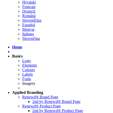
Hrvatski
Français
Deutsch
Română
Slovenščina
Español
Magyar
Italiano
Slovenčina
Home
Basics
Logo
Elements
Colours
Labels
Fonts
Imagery
Applied
Branding
Renewd® Brand Page
2nd by Renewd® Brand Page
Renewd® Product Page
2nd by Renewd® Product Page