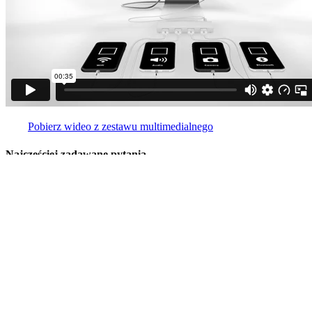
Pobierz wideo z zestawu multimedialnego
Najczęściej zadawane pytania
®
Często zadawane pytania dotyczące produktów 2nd by Renewd
są
bardzo powszechne. Mamy małą bibliotekę pytań FAQ, które
możesz wykorzystać na swojej stronie, aby rozwiązać wszelkie
potencjalne wątpliwości i pomóc uniknąć zwrotów. Możesz je
sprawdzić i wykorzystać na swojej stronie marki.
®
Jaka jest różnica między 2nd by Renewd
a
®
Renewd
?
®