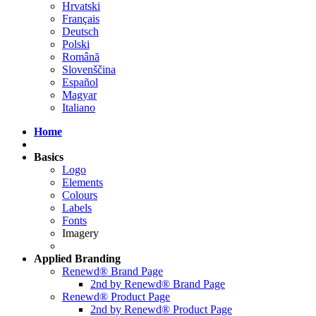
Hrvatski
Français
Deutsch
Polski
Română
Slovenščina
Español
Magyar
Italiano
Home
Basics
Logo
Elements
Colours
Labels
Fonts
Imagery
Applied
Branding
Renewd® Brand Page
2nd by Renewd® Brand Page
Renewd® Product Page
2nd by Renewd® Product Page