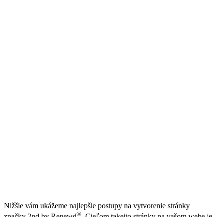
Nižšie vám ukážeme najlepšie postupy na vytvorenie stránky
®
značky 2nd by Renewd
. Cieľom takejto stránky na vašom webe je