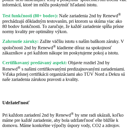
informácií, ktoré im môžu poskytnúť hľadanú istotu.
®
Test funkčnosti (80+ bodov):
Naše zariadenia 2nd by Renewd
prechádzajú dôkladným testovaním, pri ktorom sa skúma viac ako
80 bodov funkčnosti. To zaručuje, že každé zariadenie spĺňa prísne
normy kvality pre optimálny výkon.
Zahrnutie záruky:
Zažite väčšiu istotu s naším balíkom záruky. V
®
spoločnosti 2nd by Renewd
kladieme dôraz na spokojnosť
zákazníkov a pri každom nákupe im poskytujeme pokoj a istotu.
Certifikovaný predávaný aspekt:
Objavte rozdiel 2nd by
®
Renewd
s našimi certifikovanými predizajnovanými zariadeniami.
Vďaka prísnej certifikácii organizáciami ako TÜV Nord a Dekra sú
naše zariadenia zárukou pravosti a kvality.
Udržateľnosť
®
Pri každom zariadení 2nd by Renewd
by sme radi ukázali, koľko
máme pre každé zariadenie, aby bola udržateľnosť ešte bližšie k
domovu. Máme konkrétne výpočty úspory vody, CO2 a zdrojov.