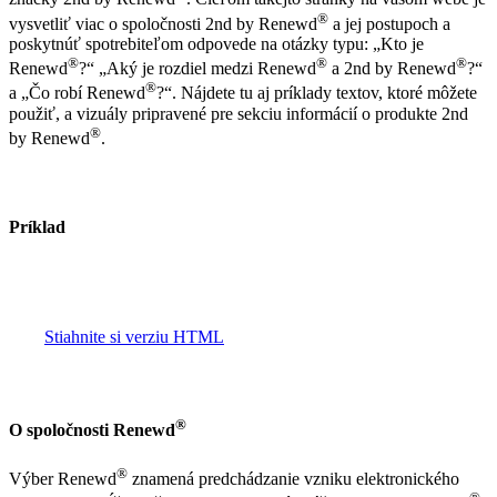
®
vysvetliť viac o spoločnosti 2nd by Renewd
a jej postupoch a
poskytnúť spotrebiteľom odpovede na otázky typu: „Kto je
®
®
®
Renewd
?“ „Aký je rozdiel medzi Renewd
a 2nd by Renewd
?“
®
a „Čo robí Renewd
?“. Nájdete tu aj príklady textov, ktoré môžete
použiť, a vizuály pripravené pre sekciu informácií o produkte 2nd
®
by Renewd
.
Príklad
Stiahnite si verziu HTML
®
O spoločnosti Renewd
®
Výber Renewd
znamená predchádzanie vzniku elektronického