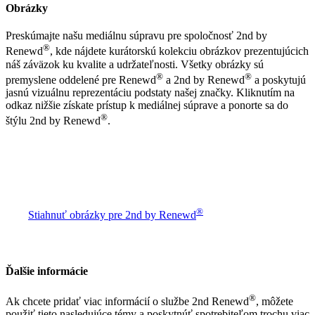
Obrázky
Preskúmajte našu mediálnu súpravu pre spoločnosť 2nd by
®
Renewd
, kde nájdete kurátorskú kolekciu obrázkov prezentujúcich
náš záväzok ku kvalite a udržateľnosti. Všetky obrázky sú
®
®
premyslene oddelené pre Renewd
a 2nd by Renewd
a poskytujú
jasnú vizuálnu reprezentáciu podstaty našej značky. Kliknutím na
odkaz nižšie získate prístup k mediálnej súprave a ponorte sa do
®
štýlu 2nd by Renewd
.
®
Stiahnuť obrázky pre 2nd by Renewd
Ďalšie informácie
®
Ak chcete pridať viac informácií o službe 2nd Renewd
, môžete
použiť tieto nasledujúce témy a poskytnúť spotrebiteľom trochu viac