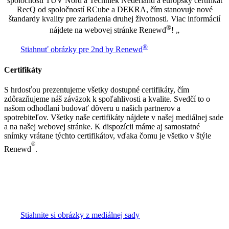
spoločností TÜV Nord a Techniek Nederland a európsky certifikát
RecQ od spoločností RCube a DEKRA, čím stanovuje nové
štandardy kvality pre zariadenia druhej životnosti. Viac informácií
®
nájdete na webovej stránke Renewd
! „
®
Stiahnuť obrázky pre 2nd by Renewd
Certifikáty
S hrdosťou prezentujeme všetky dostupné certifikáty, čím
zdôrazňujeme náš záväzok k spoľahlivosti a kvalite. Svedčí to o
našom odhodlaní budovať dôveru u našich partnerov a
spotrebiteľov. Všetky naše certifikáty nájdete v našej mediálnej sade
a na našej webovej stránke. K dispozícii máme aj samostatné
snímky vrátane týchto certifikátov, vďaka čomu je všetko v štýle
®
Renewd
.
Stiahnite si obrázky z mediálnej sady