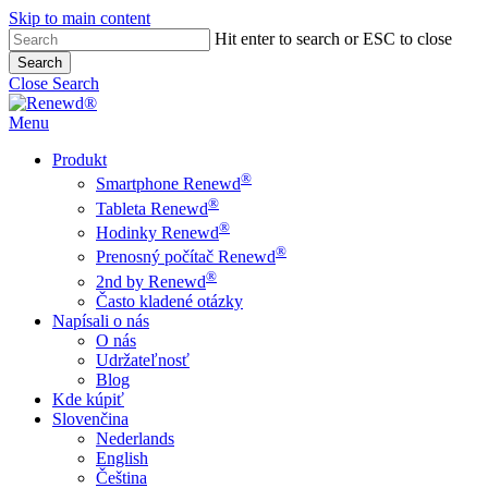
Skip to main content
Hit enter to search or ESC to close
Search
Close Search
Menu
Produkt
®
Smartphone Renewd
®
Tableta Renewd
®
Hodinky Renewd
®
Prenosný počítač Renewd
®
2nd by Renewd
Často kladené otázky
Napísali o nás
O nás
Udržateľnosť
Blog
Kde kúpiť
Slovenčina
Nederlands
English
Čeština