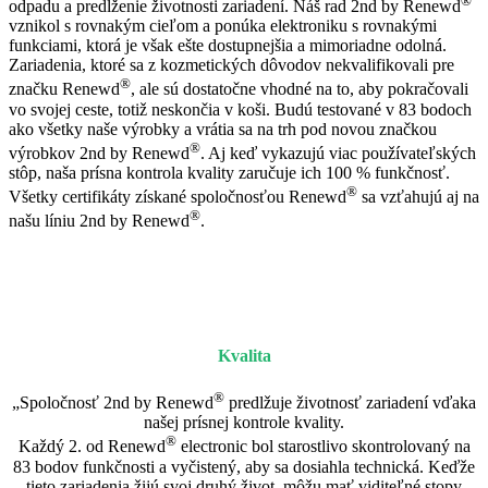
®
odpadu a predĺženie životnosti zariadení. Náš rad 2nd by Renewd
vznikol s rovnakým cieľom a ponúka elektroniku s rovnakými
funkciami, ktorá je však ešte dostupnejšia a mimoriadne odolná.
Zariadenia, ktoré sa z kozmetických dôvodov nekvalifikovali pre
®
značku Renewd
, ale sú dostatočne vhodné na to, aby pokračovali
vo svojej ceste, totiž neskončia v koši. Budú testované v 83 bodoch
ako všetky naše výrobky a vrátia sa na trh pod novou značkou
®
výrobkov 2nd by Renewd
. Aj keď vykazujú viac používateľských
stôp, naša prísna kontrola kvality zaručuje ich 100 % funkčnosť.
®
Všetky certifikáty získané spoločnosťou Renewd
sa vzťahujú aj na
®
našu líniu 2nd by Renewd
.
Kvalita
®
„Spoločnosť 2nd by Renewd
predlžuje životnosť zariadení vďaka
našej prísnej kontrole kvality.
®
Každý 2. od Renewd
electronic bol starostlivo skontrolovaný na
83 bodov funkčnosti a vyčistený, aby sa dosiahla technická. Keďže
tieto zariadenia žijú svoj druhý život, môžu mať viditeľné stopy