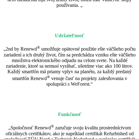
používania. „
Udržateľnosť
®
„2nd by Renewd
umožňuje opätovné použitie ešte väčšieho počtu
zariadení a ich druhý život, čím sa predchádza vzniku ešte väčšieho
množstva elektronického odpadu na celom svete. Na každé
zariadenie, ktoré sa nemusí vyrábať, ušetríme viac ako 100 litrov.
Každý smartfón má priamy vplyv na planétu, za každý predaný
®
smartfón Renewd
venuje časť na projekty zalesňovania v
spolupráci s WeForest.“
Funkčnosť
®
„Spoločnosť Renewd
zaručuje svoju kvalitu prostredníctvom
oficiálnych certifikátov, ako je napríklad certifikát Refurbished od