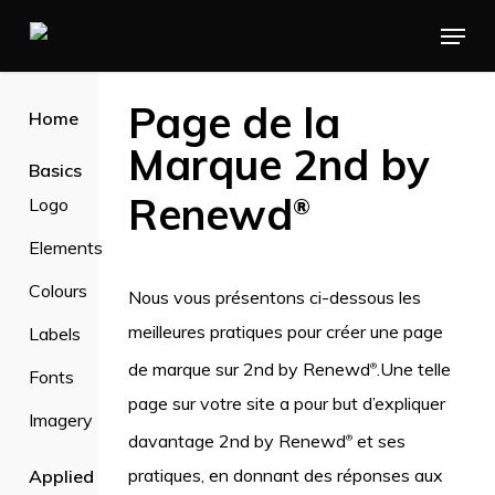
Skip
Menu
to
main
Page de la
Home
content
Marque 2nd by
Basics
Renewd
Logo
®
Elements
Colours
Nous vous présentons ci-dessous les
meilleures pratiques pour créer une page
Labels
de marque sur 2nd by Renewd
.Une telle
®
Fonts
page sur votre site a pour but d’expliquer
Imagery
davantage 2nd by Renewd
et ses
®
pratiques, en donnant des réponses aux
Applied