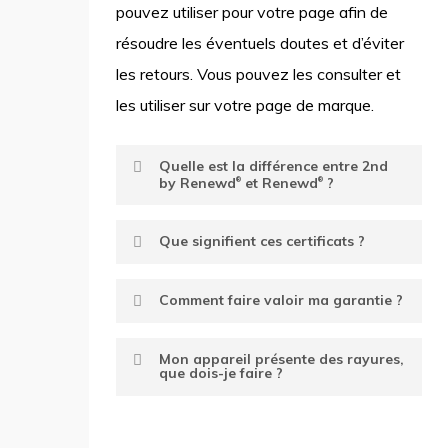
pouvez utiliser pour votre page afin de
résoudre les éventuels doutes et d’éviter
les retours. Vous pouvez les consulter et
les utiliser sur votre page de marque.
Quelle est la différence entre 2nd
by Renewd
et Renewd
?
®
®
Renewd
est la marque d’appareils de
®
Que signifient ces certificats ?
seconde vie reconnue pour la haute
Le certificat Refurbished est une
qualité de ses produits. Appliances
Comment faire valoir ma garantie ?
marque de qualité néerlandaise
that weren’t eligible for the Renewd
®
Lorsque vous recevez un appareil
reconnue dans le domaine des produits
Mon appareil présente des rayures,
brand for aesthetic reasons, but are fit
que dois-je faire ?
usagés. Ce label de qualité est soutenu
Renewd
, vous bénéficiez
®
enough to continue their journey, won’t
par Techniek Nederland et TüV, entre
automatiquement de deux ans de
end up in the bin. Ils subiront désormais
Each Renewd
appliance benefits
®
autres. Jusqu’à présent, le label de
garantie. Pour faire valoir cette