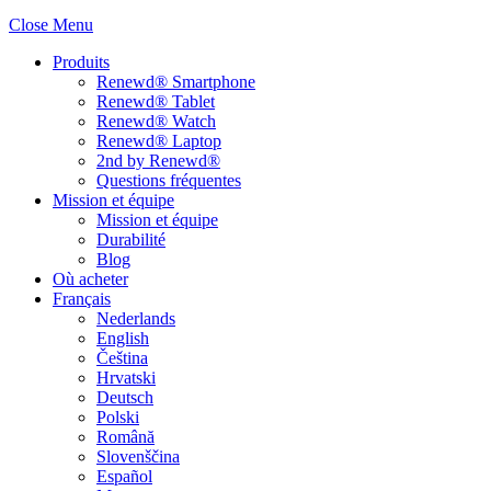
Close Menu
Produits
Renewd® Smartphone
Renewd® Tablet
Renewd® Watch
Renewd® Laptop
2nd by Renewd®
Questions fréquentes
Mission et équipe
Mission et équipe
Durabilité
Blog
Où acheter
Français
Nederlands
English
Čeština
Hrvatski
Deutsch
Polski
Română
Slovenščina
Español