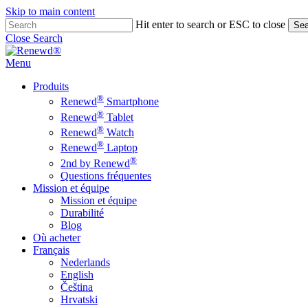
Skip to main content
Hit enter to search or ESC to close
Sea
Close Search
Menu
Produits
®
Renewd
Smartphone
®
Renewd
Tablet
®
Renewd
Watch
®
Renewd
Laptop
®
2nd by Renewd
Questions fréquentes
Mission et équipe
Mission et équipe
Durabilité
Blog
Où acheter
Français
Nederlands
English
Čeština
Hrvatski