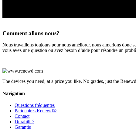
Comment allons nous?
Nous travaillons toujours pour nous améliorer, nous aimerions donc 
vous avez une question ou avez besoin d’aide pour résoudre un problè
[hubspot type=form portal=7558258 id=bb550788-266d-4a57-8df5-d
The devices you need, at a price you like. No grades, just the Renewd
Navigation
Questions fréquentes
Partenaires Renewd®
Contact
Durabilité
Garantie