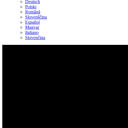
Deutsch
Polski
Română
Slovenščina
Español
Magyar
Italiano
Slovenčina
Faites le nous savoir!