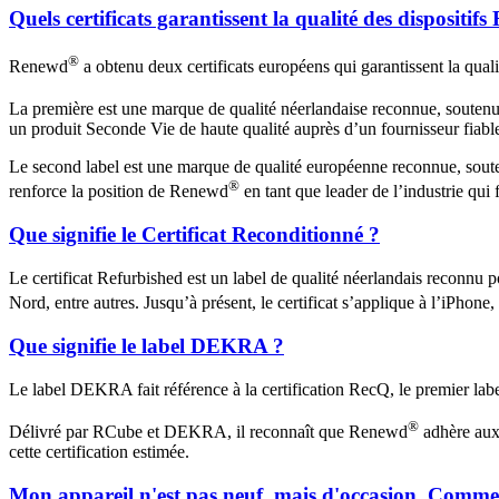
Quels certificats garantissent la qualité des dispositif
®
Renewd
a obtenu deux certificats européens qui garantissent la qualit
La première est une marque de qualité néerlandaise reconnue, soute
un produit Seconde Vie de haute qualité auprès d’un fournisseur fiabl
Le second label est une marque de qualité européenne reconnue, soute
®
renforce la position de Renewd
en tant que leader de l’industrie qui
Que signifie le Certificat Reconditionné ?
Le certificat Refurbished est un label de qualité néerlandais reconnu 
Nord, entre autres. Jusqu’à présent, le certificat s’applique à l’iPho
Que signifie le label DEKRA ?
Le label DEKRA fait référence à la certification RecQ, le premier labe
®
Délivré par RCube et DEKRA, il reconnaît que Renewd
adhère aux 
cette certification estimée.
Mon appareil n'est pas neuf, mais d'occasion. Comment