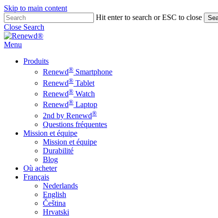
Skip to main content
Hit enter to search or ESC to close
Sea
Close Search
Menu
Produits
®
Renewd
Smartphone
®
Renewd
Tablet
®
Renewd
Watch
®
Renewd
Laptop
®
2nd by Renewd
Questions fréquentes
Mission et équipe
Mission et équipe
Durabilité
Blog
Où acheter
Français
Nederlands
English
Čeština
Hrvatski