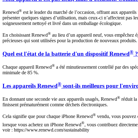
®
Renewd
est le leader du marché de l’occasion, offrant aux appareil
présenter quelques signes d’utilisation, mais ceux-ci n’affectent pas le
soigneusement nettoyé et livré dans un emballage écologique.
®
En choisissant Renewd
au lieu d’un appareil neuf, vous empêchez ég
précieuses qui sont utilisées pour la production de nouveaux produits.
®
Quel est l'état de la batterie d'un dispositif Renewd
?
®
Chaque appareil Renewd
a été minutieusement contrôlé par des spécia
minimale de 85 %.
®
Les appareils Renewd
sont-ils meilleurs pour l'envi
®
En donnant une seconde vie aux appareils usagés, Renewd
réduit la
finissent prématurément comme déchets électroniques.
®
Cela signifie que pour chaque iPhone Renewd
vendu, vous pouvez é
®
lorsque vous achetez un iPhone Renewd
, vous contribuez directem
voir : https://www.renewd.com/sustainability