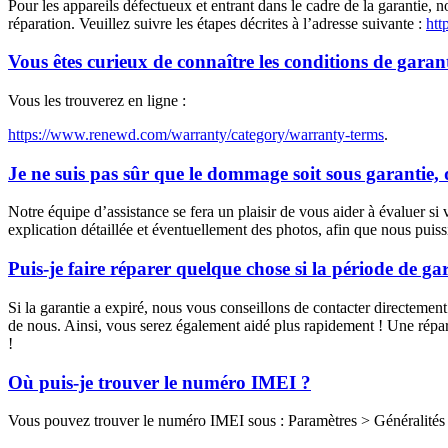
Pour les appareils défectueux et entrant dans le cadre de la garantie, 
réparation. Veuillez suivre les étapes décrites à l’adresse suivante :
htt
Vous êtes curieux de connaître les conditions de garant
Vous les trouverez en ligne :
https://www.renewd.com/warranty/category/warranty-terms
.
Je ne suis pas sûr que le dommage soit sous garantie, q
Notre équipe d’assistance se fera un plaisir de vous aider à évaluer s
explication détaillée et éventuellement des photos, afin que nous puis
Puis-je faire réparer quelque chose si la période de ga
Si la garantie a expiré, nous vous conseillons de contacter directement
de nous. Ainsi, vous serez également aidé plus rapidement ! Une répar
!
Où puis-je trouver le numéro IMEI ?
Vous pouvez trouver le numéro IMEI sous : Paramètres > Généralités