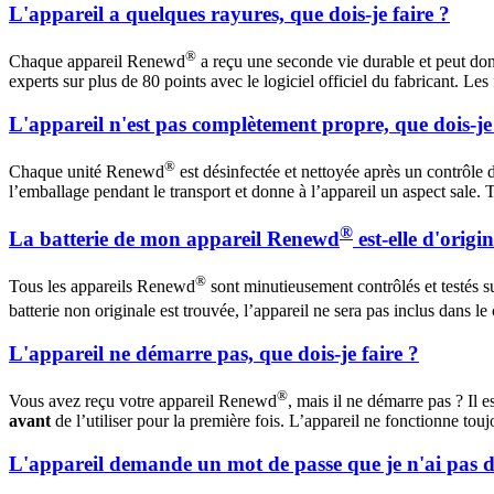
L'appareil a quelques rayures, que dois-je faire ?
®
Chaque appareil Renewd
a reçu une seconde vie durable et peut donc 
experts sur plus de 80 points avec le logiciel officiel du fabricant. Les
L'appareil n'est pas complètement propre, que dois-je 
®
Chaque unité Renewd
est désinfectée et nettoyée après un contrôle 
l’emballage pendant le transport et donne à l’appareil un aspect sale. Tou
®
La batterie de mon appareil Renewd
est-elle d'origi
®
Tous les appareils Renewd
sont minutieusement contrôlés et testés sur 
batterie non originale est trouvée, l’appareil ne sera pas inclus dans 
L'appareil ne démarre pas, que dois-je faire ?
®
Vous avez reçu votre appareil Renewd
, mais il ne démarre pas ? Il e
avant
de l’utiliser pour la première fois. L’appareil ne fonctionne t
L'appareil demande un mot de passe que je n'ai pas dé