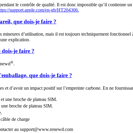
pendant le contrôle de qualité. Il est donc impossible qu’il contienne un 
ttps://support.apple.com/en-gb/HT204306.
areil, que dois-je faire ?
ces mineures d’utilisation, mais il est toujours techniquement fonctionnel
une explication.
dois-je faire ?
®
Renewd
.
emballage, que dois-je faire ?
es et d’avoir un impact positif sur l’empreinte carbone. En ne fournissan
 et une broche de plateau SIM.
t une broche de plateau SIM.
e.
n câble de charge
s contacter au support@www.renewd.com