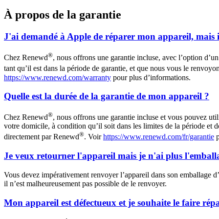
À propos de la garantie
J'ai demandé à Apple de réparer mon appareil, mais ils
®
Chez Renewd
, nous offrons une garantie incluse, avec l’option d’un
tant qu’il est dans la période de garantie, et que nous vous le renvoy
https://www.renewd.com/warranty
pour plus d’informations.
Quelle est la durée de la garantie de mon appareil ?
®
Chez Renewd
, nous offrons une garantie incluse et vous pouvez uti
votre domicile, à condition qu’il soit dans les limites de la période e
®
directement par Renewd
. Voir
https://www.renewd.com/fr/garantie
p
Je veux retourner l'appareil mais je n'ai plus l'emballa
Vous devez impérativement renvoyer l’appareil dans son emballage d’or
il n’est malheureusement pas possible de le renvoyer.
Mon appareil est défectueux et je souhaite le faire rép