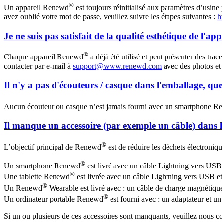
®
Un appareil Renewd
est toujours réinitialisé aux paramètres d’usine 
avez oublié votre mot de passe, veuillez suivre les étapes suivantes :
h
Je ne suis pas satisfait de la qualité esthétique de l'app
®
Chaque appareil Renewd
a déjà été utilisé et peut présenter des tra
contacter par e-mail à
support@www.renewd.com
avec des photos et 
Il n'y a pas d'écouteurs / casque dans l'emballage, que 
Aucun écouteur ou casque n’est jamais fourni avec un smartphone 
Il manque un accessoire (par exemple un câble) dans l'
®
L’objectif principal de Renewd
est de réduire les déchets électroniqu
®
Un smartphone Renewd
est livré avec un câble Lightning vers USB
®
Une tablette Renewd
est livrée avec un câble Lightning vers USB e
®
Un Renewd
Wearable est livré avec : un câble de charge magnétiqu
®
Un ordinateur portable Renewd
est fourni avec : un adaptateur et u
Si un ou plusieurs de ces accessoires sont manquants, veuillez nou