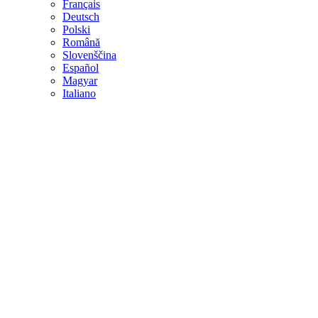
Français
Deutsch
Polski
Română
Slovenščina
Español
Magyar
Italiano
Vyšší
Kvalita
Funkčný
Zariadenia
Najprísnejšie
Kontrola