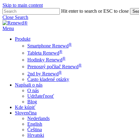
Skip to main content
Hit enter to search or ESC to close
Sea
Close Search
Menu
Produkt
®
Smartphone Renewd
®
Tableta Renewd
®
Hodinky Renewd
®
Prenosný počítač Renewd
®
2nd by Renewd
Často kladené otázky
Napísali o nás
O nás
Udržateľnosť
Blog
Kde kúpiť
Slovenčina
Nederlands
English
Čeština
Hrvatski