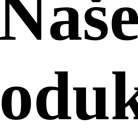
Naš
roduk