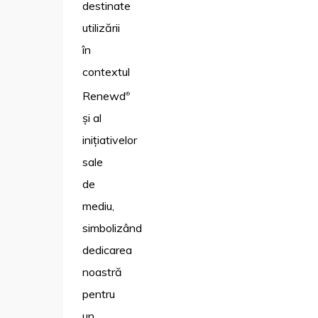
destinate
utilizării
în
contextul
Renewd
®
și al
inițiativelor
sale
de
mediu,
simbolizând
dedicarea
noastră
pentru
un