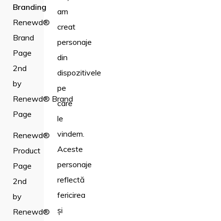
Branding
am
Renewd®
creat
Brand
personaje
Page
din
2nd
dispozitivele
by
pe
Renewd® Brand
care
Page
le
vindem.
Renewd®
Aceste
Product
personaje
Page
reflectă
2nd
fericirea
by
și
Renewd®