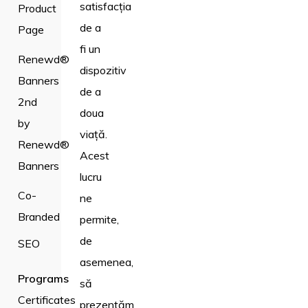
satisfacția
Product
de a
Page
fi un
Renewd®
dispozitiv
Banners
de a
2nd
doua
by
viață.
Renewd®
Acest
Banners
lucru
Co-
ne
Branded
permite,
de
SEO
asemenea,
Programs
să
Certificates
prezentăm