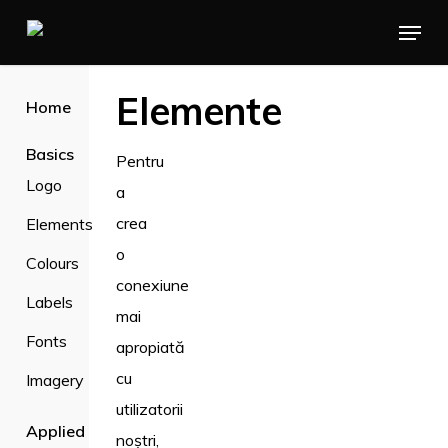
Skip
Menu
to
main
Elemente
Home
content
Basics
Pentru
Logo
a
crea
Elements
o
Colours
conexiune
Labels
mai
Fonts
apropiată
cu
Imagery
utilizatorii
Applied
noștri,