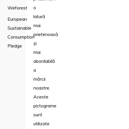
o
Weforest
latură
European
mai
Sustainable
prietenoasă
Consumption
și
Pledge
mai
abordabilă
a
mărcii
noastre.
Aceste
pictograme
sunt
utilizate