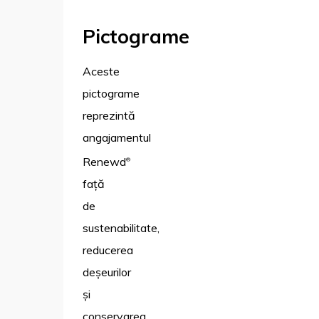
Pictograme
Aceste
pictograme
reprezintă
angajamentul
Renewd
®
față
de
sustenabilitate,
reducerea
deșeurilor
și
conservarea