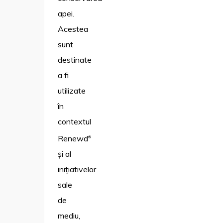
apei.
Acestea
sunt
destinate
a fi
utilizate
în
contextul
Renewd
®
și al
inițiativelor
sale
de
mediu,