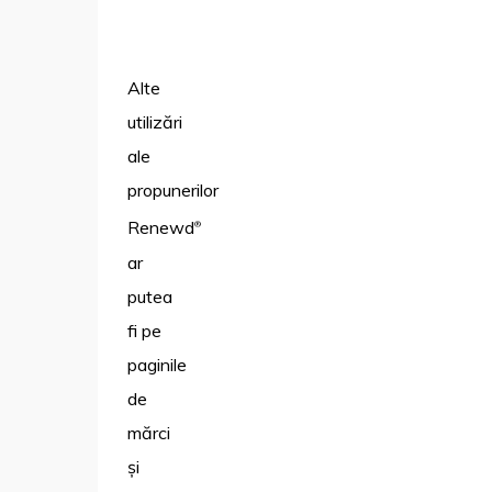
Alte
utilizări
ale
propunerilor
Renewd
®
ar
putea
fi pe
paginile
de
mărci
și