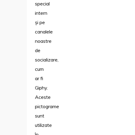
special
intern
și pe
canalele
noastre
de
socializare,
cum
ar fi
Giphy.
Aceste
pictograme
sunt
utilizate
în