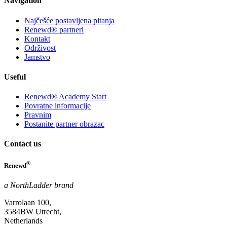
Navigation
Najčešće postavljena pitanja
Renewd® partneri
Kontakt
Održivost
Jamstvo
Useful
Renewd® Academy Start
Povratne informacije
Pravnim
Postanite partner obrazac
Contact us
®
Renewd
a NorthLadder brand
Varrolaan 100,
3584BW Utrecht,
Netherlands