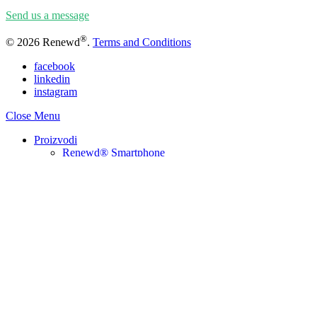
Send us a message
®
© 2026 Renewd
.
Terms and Conditions
facebook
linkedin
instagram
Close Menu
Proizvodi
Renewd® Smartphone
Renewd® Tablet
Renewd® Watch
Renewd® Laptop
2nd by Renewd®
Najčešće postavljena pitanja
O nama
O nama
Održivost
Blog
Gdje kupiti
Hrvatski
Nederlands