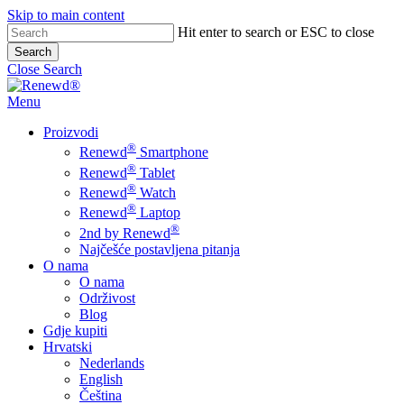
Skip to main content
Hit enter to search or ESC to close
Search
Close Search
Menu
Proizvodi
®
Renewd
Smartphone
®
Renewd
Tablet
®
Renewd
Watch
®
Renewd
Laptop
®
2nd by Renewd
Najčešće postavljena pitanja
O nama
O nama
Održivost
Blog
Gdje kupiti
Hrvatski
Nederlands
English
Čeština