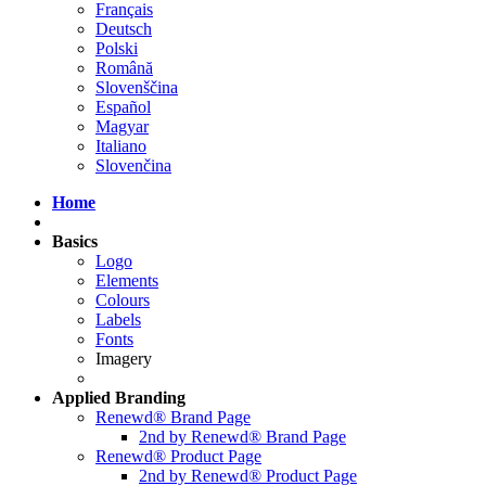
Français
Deutsch
Polski
Română
Slovenščina
Español
Magyar
Italiano
Slovenčina
Home
Basics
Logo
Elements
Colours
Labels
Fonts
Imagery
Applied
Branding
Renewd® Brand Page
2nd by Renewd® Brand Page
Renewd® Product Page
2nd by Renewd® Product Page