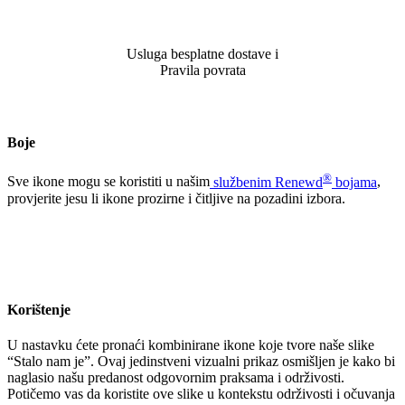
Usluga besplatne dostave i
Pravila povrata
Boje
®
Sve ikone mogu se koristiti u našim
službenim Renewd
bojama
,
provjerite jesu li ikone prozirne i čitljive na pozadini izbora.
Korištenje
U nastavku ćete pronaći kombinirane ikone koje tvore naše slike
“Stalo nam je”. Ovaj jedinstveni vizualni prikaz osmišljen je kako bi
naglasio našu predanost odgovornim praksama i održivosti.
Potičemo vas da koristite ove slike u kontekstu održivosti i očuvanja