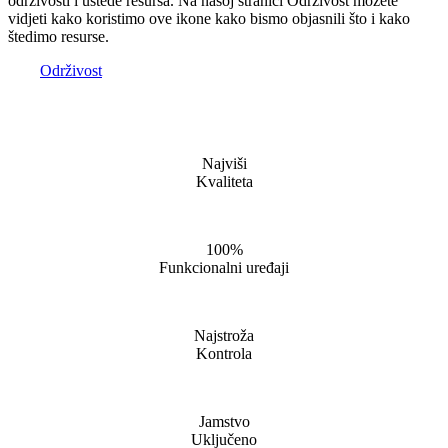
održivosti i uštede resursa. Na našoj stranici Održivost možete
vidjeti kako koristimo ove ikone kako bismo objasnili što i kako
štedimo resurse.
Održivost
Najviši
Kvaliteta
100%
Funkcionalni uređaji
Najstroža
Kontrola
Jamstvo
Uključeno