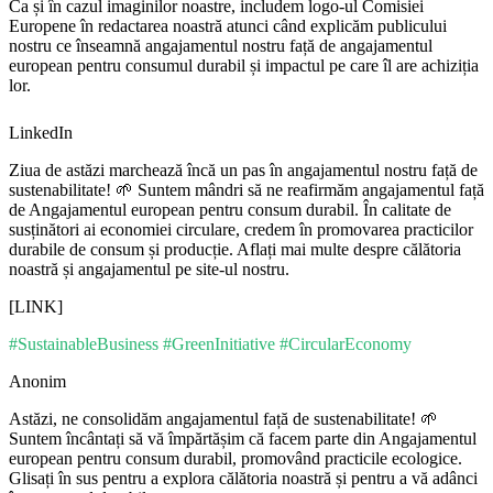
Ca și în cazul imaginilor noastre, includem logo-ul Comisiei
Europene în redactarea noastră atunci când explicăm publicului
nostru ce înseamnă angajamentul nostru față de angajamentul
european pentru consumul durabil și impactul pe care îl are achiziția
lor.
LinkedIn
Ziua de astăzi marchează încă un pas în angajamentul nostru față de
sustenabilitate! 🌱 Suntem mândri să ne reafirmăm angajamentul față
de Angajamentul european pentru consum durabil. În calitate de
susținători ai economiei circulare, credem în promovarea practicilor
durabile de consum și producție. Aflați mai multe despre călătoria
noastră și angajamentul pe site-ul nostru.
[LINK]
#SustainableBusiness #GreenInitiative #CircularEconomy
Anonim
Astăzi, ne consolidăm angajamentul față de sustenabilitate! 🌱
Suntem încântați să vă împărtășim că facem parte din Angajamentul
european pentru consum durabil, promovând practicile ecologice.
Glisați în sus pentru a explora călătoria noastră și pentru a vă adânci