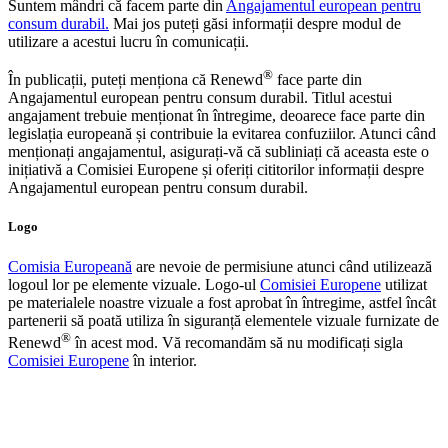
Suntem mândri că facem parte din
Angajamentul european pentru
consum durabil.
Mai jos puteți găsi informații despre modul de
utilizare a acestui lucru în comunicații.
®
În publicații, puteți menționa că Renewd
face parte din
Angajamentul european pentru consum durabil. Titlul acestui
angajament trebuie menționat în întregime, deoarece face parte din
legislația europeană și contribuie la evitarea confuziilor. Atunci când
menționați angajamentul, asigurați-vă că subliniați că aceasta este o
inițiativă a Comisiei Europene și oferiți cititorilor informații despre
Angajamentul european pentru consum durabil.
Logo
Comisia Europeană
are nevoie de permisiune atunci când utilizează
logoul lor pe elemente vizuale. Logo-ul
Comisiei Europene
utilizat
pe materialele noastre vizuale a fost aprobat în întregime, astfel încât
partenerii să poată utiliza în siguranță elementele vizuale furnizate de
®
Renewd
în acest mod. Vă recomandăm să nu modificați sigla
Comisiei Europene
în interior.