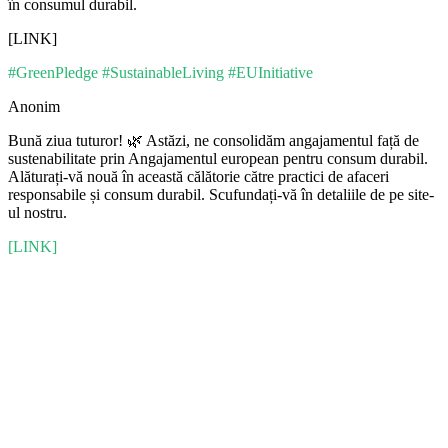
în consumul durabil.
[LINK]
#GreenPledge #SustainableLiving #EUInitiative
Anonim
Bună ziua tuturor! 🌿 Astăzi, ne consolidăm angajamentul față de
sustenabilitate prin Angajamentul european pentru consum durabil.
Alăturați-vă nouă în această călătorie către practici de afaceri
responsabile și consum durabil. Scufundați-vă în detaliile de pe site-
ul nostru.
[LINK]
The devices you need, at a price you like. No grades, just the
Renewd quality.
Navigation
Întrebări frecvente