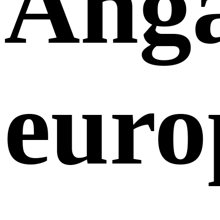
Anga
euro