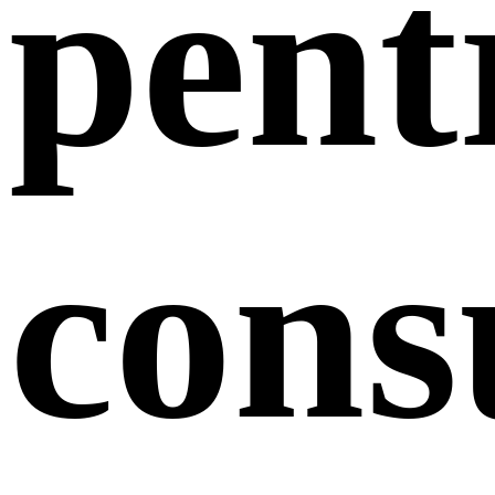
pent
con