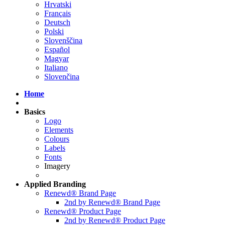
Hrvatski
Français
Deutsch
Polski
Slovenščina
Español
Magyar
Italiano
Slovenčina
Home
Basics
Logo
Elements
Colours
Labels
Fonts
Imagery
Applied
Branding
Renewd® Brand Page
2nd by Renewd® Brand Page
Renewd® Product Page
2nd by Renewd® Product Page