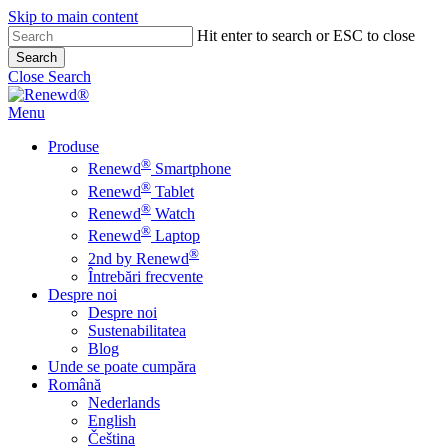
Skip to main content
Hit enter to search or ESC to close
Search
Close Search
Menu
Produse
®
Renewd
Smartphone
®
Renewd
Tablet
®
Renewd
Watch
®
Renewd
Laptop
®
2nd by Renewd
Întrebări frecvente
Despre noi
Despre noi
Sustenabilitatea
Blog
Unde se poate cumpăra
Română
Nederlands
English
Čeština