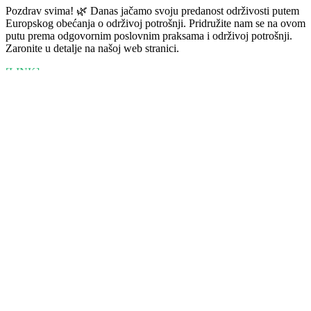
Pozdrav svima! 🌿 Danas jačamo svoju predanost održivosti putem
Europskog obećanja o održivoj potrošnji. Pridružite nam se na ovom
putu prema odgovornim poslovnim praksama i održivoj potrošnji.
Zaronite u detalje na našoj web stranici.
[LINK]
The devices you need, at a price you like. No grades, just the
Renewd quality.
Navigation
Najčešće postavljena pitanja
Renewd® partneri
Kontakt
Održivost
Jamstvo
Useful
Renewd® Academy Start