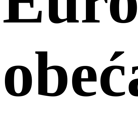
Euro
obeć