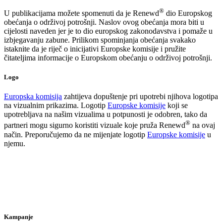
®
U publikacijama možete spomenuti da je Renewd
dio Europskog
obećanja o održivoj potrošnji. Naslov ovog obećanja mora biti u
cijelosti naveden jer je to dio europskog zakonodavstva i pomaže u
izbjegavanju zabune. Prilikom spominjanja obećanja svakako
istaknite da je riječ o inicijativi Europske komisije i pružite
čitateljima informacije o Europskom obećanju o održivoj potrošnji.
Logo
Europska komisija
zahtijeva dopuštenje pri upotrebi njihova logotipa
na vizualnim prikazima. Logotip
Europske komisije
koji se
upotrebljava na našim vizualima u potpunosti je odobren, tako da
®
partneri mogu sigurno koristiti vizuale koje pruža Renewd
na ovaj
način. Preporučujemo da ne mijenjate logotip
Europske komisije
u
njemu.
Kampanje