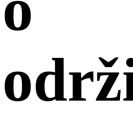
o
održ