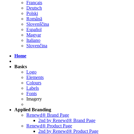
Français
Deutsch
Polski
Română
Slovenščina
Español
Magyar
Italiano
Slovenčina
Home
Basics
Logo
Elements
Colours
Labels
Fonts
Imagery
Applied
Branding
Renewd® Brand Page
2nd by Renewd® Brand Page
Renewd® Product Page
2nd by Renewd® Product Page