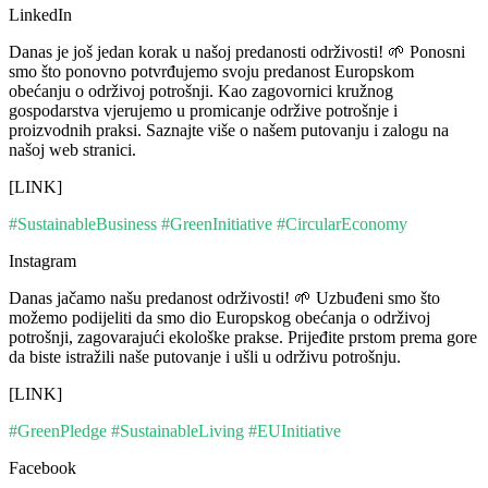
LinkedIn
Danas je još jedan korak u našoj predanosti održivosti! 🌱 Ponosni
smo što ponovno potvrđujemo svoju predanost Europskom
obećanju o održivoj potrošnji. Kao zagovornici kružnog
gospodarstva vjerujemo u promicanje održive potrošnje i
proizvodnih praksi. Saznajte više o našem putovanju i zalogu na
našoj web stranici.
[LINK]
#SustainableBusiness #GreenInitiative #CircularEconomy
Instagram
Danas jačamo našu predanost održivosti! 🌱 Uzbuđeni smo što
možemo podijeliti da smo dio Europskog obećanja o održivoj
potrošnji, zagovarajući ekološke prakse. Prijeđite prstom prema gore
da biste istražili naše putovanje i ušli u održivu potrošnju.
[LINK]
#GreenPledge #SustainableLiving #EUInitiative
Facebook