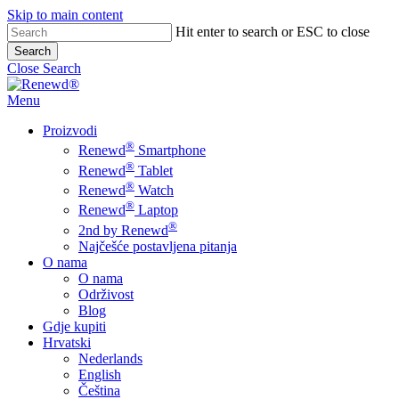
Skip to main content
Hit enter to search or ESC to close
Search
Close Search
Menu
Proizvodi
®
Renewd
Smartphone
®
Renewd
Tablet
®
Renewd
Watch
®
Renewd
Laptop
®
2nd by Renewd
Najčešće postavljena pitanja
O nama
O nama
Održivost
Blog
Gdje kupiti
Hrvatski
Nederlands
English
Čeština