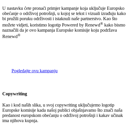
U nastavku ćete pronaći primjer kampanje koja uključuje Europsko
obećanje o održivoj potrošnji, u kojoj se tekst i vizuali izrađuju kako
bi pružili poruku održivosti i istaknuli naše partnerstvo. Kao što
®
možete vidjeti, koristimo logotip Powered by Renewd
kako bismo
naznačili da je ovo kampanja Europske komisije koju podržava
®
Renewd
Pogledajte ovu kampanju
Copywriting
Kao i kod naših slika, u svoj copywriting uključujemo logotip
Europske komisije kada našoj publici objašnjavamo što znači naša
predanost europskom obećanju o održivoj potrošnji i kakav učinak
ima njihova kupnja.