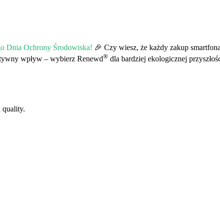
go Dnia Ochrony Środowiska!
🎉 Czy wiesz, że każdy zakup smartfo
®
tywny wpływ – wybierz Renewd
dla bardziej ekologicznej przyszłoś
 quality.