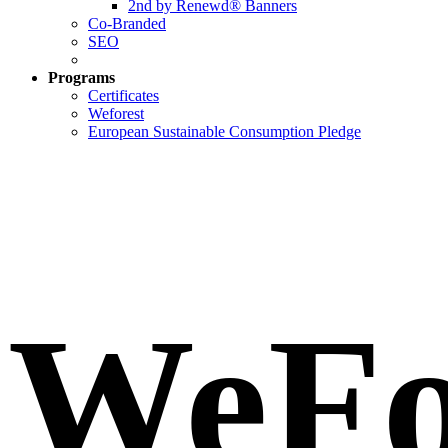
2nd by Renewd® Banners
Co-Branded
SEO
Programs
Certificates
Weforest
European Sustainable Consumption Pledge
WeFor