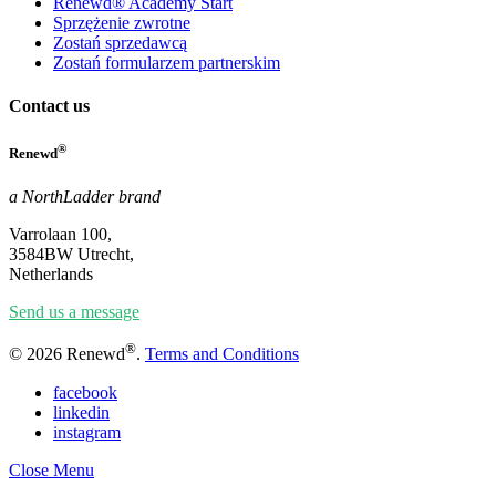
Renewd® Academy Start
Sprzężenie zwrotne
Zostań sprzedawcą
Zostań formularzem partnerskim
Contact us
®
Renewd
a NorthLadder brand
Varrolaan 100,
3584BW Utrecht,
Netherlands
Send us a message
®
© 2026 Renewd
.
Terms and Conditions
facebook
linkedin
instagram
Close Menu