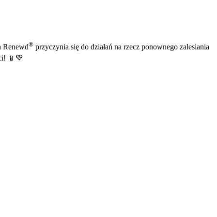
®
na Renewd
przyczynia się do działań na rzecz ponownego zalesiania
ci! 📱💚