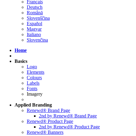
Français
Deutsch
Română
Slovenščina
Español
Magyar
Italiano
Slovenčina
Home
Basics
Logo
Elements
Colours
Labels
Fonts
Imagery
Applied
Branding
Renewd® Brand Page
2nd by Renewd® Brand Page
Renewd® Product Page
2nd by Renewd® Product Page
Renewd® Banners