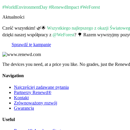
#WorldEnvironmentDay #RenewdImpact #WeForest
Aktualności
Cześć wszystkim! 🌿🌟
Wszystkiego najlepszego z okazji Światowe
dzięki naszej współpracy z
@WeForest
? 🌳 Razem wywrzyjmy pozy
Sprawdź tę kampanię
The devices you need, at a price you like. No grades, just the Renewd
Navigation
Najczęściej zadawane pytania
Partnerzy Renewd®
Kontakt
Zrównoważony rozwój
Gwarancja
Useful