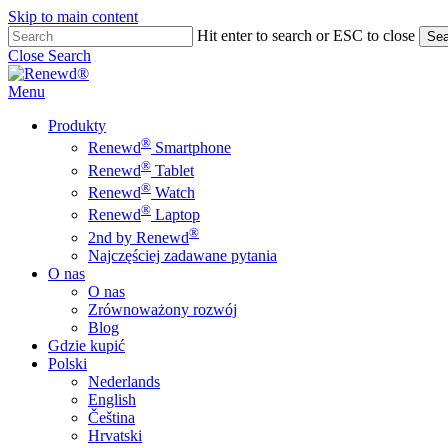
Skip to main content
Hit enter to search or ESC to close
Sea
Close Search
Menu
Produkty
®
Renewd
Smartphone
®
Renewd
Tablet
®
Renewd
Watch
®
Renewd
Laptop
®
2nd by Renewd
Najczęściej zadawane pytania
O nas
O nas
Zrównoważony rozwój
Blog
Gdzie kupić
Polski
Nederlands
English
Čeština
Hrvatski