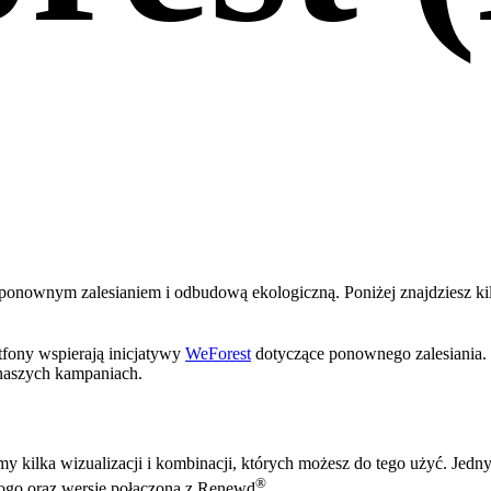
 ponownym zalesianiem i odbudową ekologiczną. Poniżej znajdziesz kilk
fony wspierają inicjatywy
WeForest
dotyczące ponownego zalesiania.
naszych kampaniach.
y kilka wizualizacji i kombinacji, których możesz do tego użyć. Jedn
®
 logo oraz wersję połączoną z Renewd
.