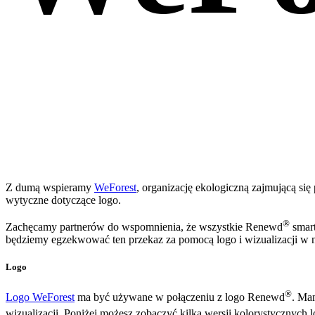
Z dumą wspieramy
WeForest
, organizację ekologiczną zajmującą się
wytyczne dotyczące logo.
®
Zachęcamy partnerów do wspomnienia, że wszystkie Renewd
smart
będziemy egzekwować ten przekaz za pomocą logo i wizualizacji w 
Logo
®
Logo WeForest
ma być używane w połączeniu z logo Renewd
. Mam
wizualizacji. Poniżej możesz zobaczyć kilka wersji kolorystycznych