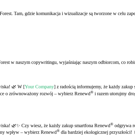
orest. Tam, gdzie komunikacja i wizualizacje są tworzone w celu zap
rest w naszym copywritingu, wyjaśniając naszym odbiorcom, co robi
iska! 🌿 W [
Your Company
] z radością informujemy, że każdy zaku
®
alce o zrównoważony rozwój – wybierz Renewd
i razem utorujmy drog
®
wiska! 🌿✨ Czy wiesz, że każdy zakup smartfona Renewd
odgrywa ro
®
wny wpływ – wybierz Renewd
dla bardziej ekologicznej przyszłości!