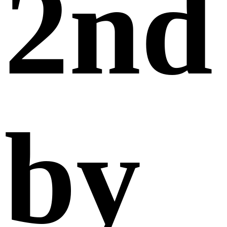
2nd
by