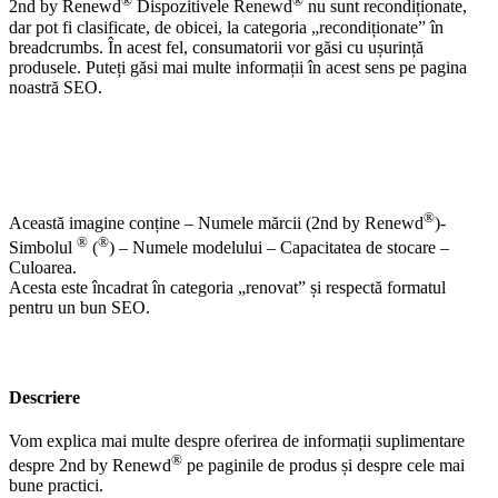
®
®
2nd by Renewd
Dispozitivele Renewd
nu sunt recondiționate,
dar pot fi clasificate, de obicei, la categoria „recondiționate” în
breadcrumbs. În acest fel, consumatorii vor găsi cu ușurință
produsele. Puteți găsi mai multe informații în acest sens pe pagina
noastră SEO.
®
Această imagine conține – Numele mărcii (2nd by Renewd
)-
®
®
Simbolul
(
) – Numele modelului – Capacitatea de stocare –
Culoarea.
Acesta este încadrat în categoria „renovat” și respectă formatul
pentru un bun SEO.
Descriere
Vom explica mai multe despre oferirea de informații suplimentare
®
despre 2nd by Renewd
pe paginile de produs și despre cele mai
bune practici.