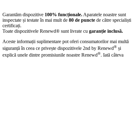
Garantăm dispozitive
100% funcționale.
Aparatele noastre sunt
inspectate și testate în mai mult de
80 de puncte
de către specialiști
certificați.
Toate dispozitivele Renewd® sunt livrate cu
garanție inclusă.
Aceste informații suplimentare pot oferi consumatorilor mai multă
®
siguranță în ceea ce privește dispozitivele 2nd by Renewd
și
®
explică unele dintre promisiunile noastre Renewd
. Iată câteva
exemple rapide ale acestor informații suplimentare.
Calitate bună:
Prin testul nostru de funcționalitate de peste 80 de
puncte asigurăm consumatorii că dispozitivele noastre sunt în stare
®
tehnică bună, dispozitivele noastre 2nd by Renewd
au urme
vizibile de utilizare.
Dispozitive 100% funcționale:
Dispozitivele noastre sunt alcătuite
din piese originale, nu înlocuim nicio componentă din interiorul
telefoanelor și ne asigurăm că software-ul este, de asemenea,
original.
Garanție inclusă:
În cazul rar în care ceva nu este în regulă cu
®
dispozitivul lor, Renewd
oferă consumatorilor o garanție extinsă