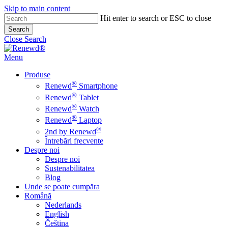
Skip to main content
Hit enter to search or ESC to close
Search
Close Search
Menu
Produse
®
Renewd
Smartphone
®
Renewd
Tablet
®
Renewd
Watch
®
Renewd
Laptop
®
2nd by Renewd
Întrebări frecvente
Despre noi
Despre noi
Sustenabilitatea
Blog
Unde se poate cumpăra
Română
Nederlands
English
Čeština