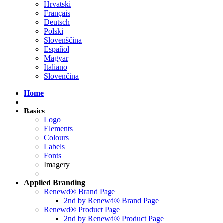
Hrvatski
Français
Deutsch
Polski
Slovenščina
Español
Magyar
Italiano
Slovenčina
Home
Basics
Logo
Elements
Colours
Labels
Fonts
Imagery
Applied
Branding
Renewd® Brand Page
2nd by Renewd® Brand Page
Renewd® Product Page
2nd by Renewd® Product Page