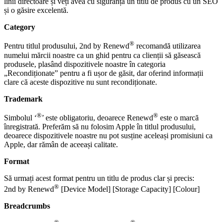
linii directoare și veți avea cu siguranță un titlu de produs cu un SEO
și o găsire excelentă.
Category
®
Pentru titlul produsului, 2nd by Renewd
recomandă utilizarea
numelui mărcii noastre ca un ghid pentru ca clienții să găsească
produsele, plasând dispozitivele noastre în categoria
„Recondiționate” pentru a fi ușor de găsit, dar oferind informații
clare că aceste dispozitive nu sunt recondiționate.
Trademark
®
®
Simbolul ‘
’ este obligatoriu, deoarece Renewd
este o marcă
înregistrată. Preferăm să nu folosim Apple în titlul produsului,
deoarece dispozitivele noastre nu pot susține aceleași promisiuni ca
Apple, dar rămân de aceeași calitate.
Format
Să urmați acest format pentru un titlu de produs clar și precis:
®
2nd by Renewd
[Device Model] [Storage Capacity] [Colour]
Breadcrumbs