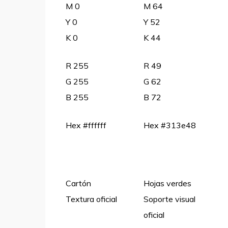
M 0
M 64
Y 0
Y 52
K 0
K 44
R 255
R 49
G 255
G 62
B 255
B 72
Hex #ffffff
Hex #313e48
Cartón
Hojas verdes
Textura oficial
Soporte visual
oficial