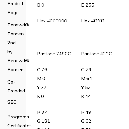
Product
B 0
B 255
Page
Hex #000000
Hex #ffffff
Renewd®
Banners
2nd
by
Pantone 7480C
Pantone 432C
Renewd®
Banners
C 76
C 79
M 0
M 64
Co-
Y 77
Y 52
Branded
K 0
K 44
SEO
R 37
R 49
Programs
G 181
G 62
Certificates