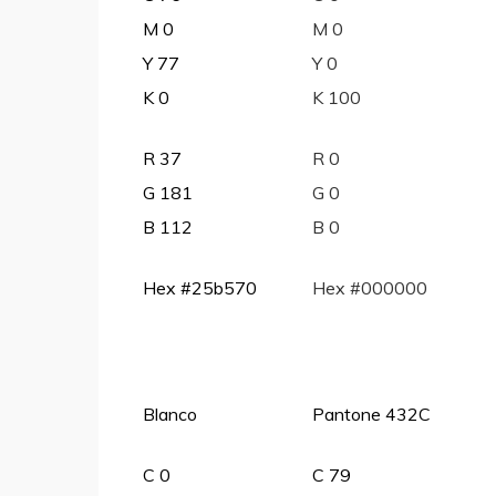
M 0
M 0
Y 77
Y 0
K 0
K 100
R 37
R 0
G 181
G 0
B 112
B 0
Hex #25b570
Hex #000000
Blanco
Pantone 432C
C 0
C 79