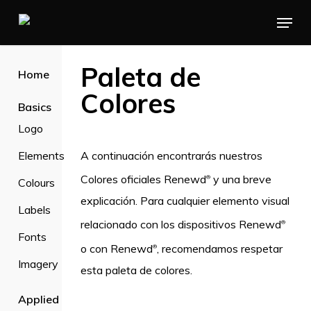
Skip
Menu
to
main
Paleta de
Home
content
Colores
Basics
Logo
Elements
A continuación encontrarás nuestros
Colores oficiales Renewd
y una breve
®
Colours
explicación. Para cualquier elemento visual
Labels
relacionado con los dispositivos Renewd
®
Fonts
o con Renewd
, recomendamos respetar
®
Imagery
esta paleta de colores.
Applied