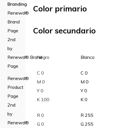
Branding
Color primario
Renewd®
Brand
Color secundario
Page
2nd
by
Renewd® Brand
Negro
Blanco
Page
C 0
C 0
Renewd®
M 0
M 0
Product
Y 0
Y 0
Page
K 100
K 0
2nd
by
R 0
R 255
Renewd®
G 0
G 255