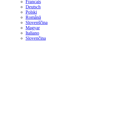
Français
Deutsch
Polski
Română
Slovenščina
Magyar
Italiano
Slovenčina
Alta
Calidad
Funcionales
Dispositivos
Más Estricto
El control