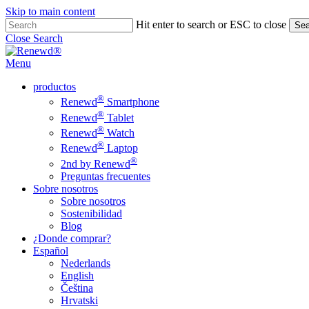
Skip to main content
Hit enter to search or ESC to close
Sea
Close Search
Menu
productos
®
Renewd
Smartphone
®
Renewd
Tablet
®
Renewd
Watch
®
Renewd
Laptop
®
2nd by Renewd
Preguntas frecuentes
Sobre nosotros
Sobre nosotros
Sostenibilidad
Blog
¿Donde comprar?
Español
Nederlands
English
Čeština
Hrvatski