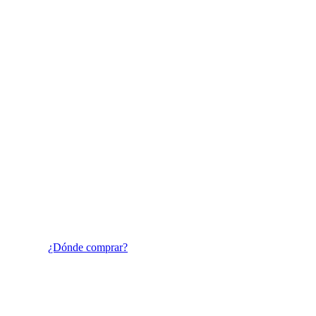
Sma
La alternativa sostenible a tu nuevo S
¿Dónde comprar?