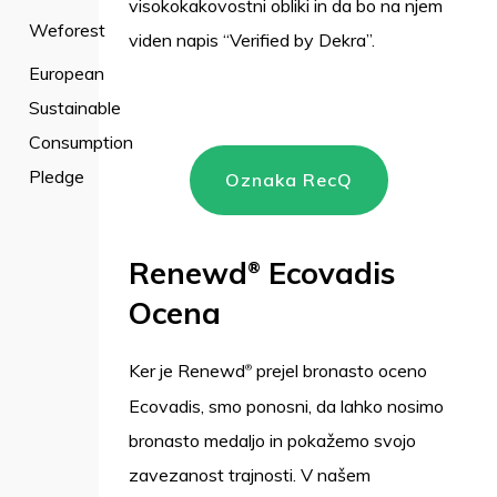
visokokakovostni obliki in da bo na njem
Weforest
viden napis “Verified by Dekra”.
European
Sustainable
Consumption
Pledge
Oznaka RecQ
Renewd
Ecovadis
®
Ocena
Ker je Renewd
prejel bronasto oceno
®
Ecovadis, smo ponosni, da lahko nosimo
bronasto medaljo in pokažemo svojo
zavezanost trajnosti. V našem