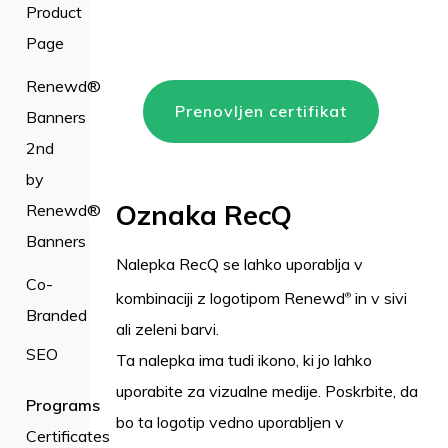
Product
Page
Renewd®
Prenovljen certifikat
Banners
2nd
by
Oznaka RecQ
Renewd®
Banners
Nalepka RecQ se lahko uporablja v
Co-
kombinaciji z logotipom Renewd
in v sivi
®
Branded
ali zeleni barvi.
SEO
Ta nalepka ima tudi ikono, ki jo lahko
uporabite za vizualne medije. Poskrbite, da
Programs
bo ta logotip vedno uporabljen v
Certificates