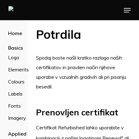
Skip
Menu
to
main
Potrdila
Home
content
Basics
Logo
Spodaj boste našli kratko razlago naših
certifikatov in pravilen način njihove
Elements
uporabe v vizualnih gradivih ali pri pisanju
Colours
besedil.
Labels
Fonts
Prenovljen certifikat
Imagery
Certifikat Refurbished lahko uporabite v
Applied
kombinaciji z našim logotipom Renewd
ali
®