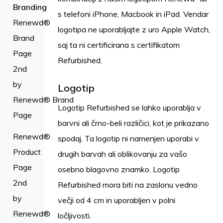
Branding
s telefoni iPhone, Macbook in iPad. Vendar
Renewd®
logotipa ne uporabljajte z uro Apple Watch,
Brand
saj ta ni certificirana s certifikatom
Page
Refurbished.
2nd
by
Logotip
Renewd® Brand
Logotip Refurbished se lahko uporablja v
Page
barvni ali črno-beli različici, kot je prikazano
Renewd®
spodaj. Ta logotip ni namenjen uporabi v
Product
drugih barvah ali oblikovanju za vašo
Page
osebno blagovno znamko. Logotip
2nd
Refurbished mora biti na zaslonu vedno
by
večji od 4 cm in uporabljen v polni
Renewd®
ločljivosti.