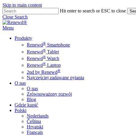
Skip to main content
Hit enter to search or ESC to close
Sea
Close Search
Menu
Produkty
®
Renewd
Smartphone
®
Renewd
Tablet
®
Renewd
Watch
®
Renewd
Laptop
®
2nd by Renewd
Najczęściej zadawane pytania
O nas
O nas
Zrównoważony rozwój
Blog
Gdzie kupić
Polski
Nederlands
Čeština
Hrvatski
Français