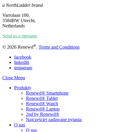
a NorthLadder brand
Varrolaan 100,
3584BW Utrecht,
Netherlands
Send us a message
®
© 2026 Renewd
.
Terms and Conditions
facebook
linkedin
instagram
Close Menu
Produkty
Renewd® Smartphone
Renewd® Tablet
Renewd® Watch
Renewd® Laptop
2nd by Renewd®
Najczęściej zadawane pytania
O nas
O nas