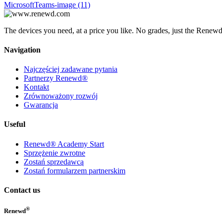
MicrosoftTeams-image (11)
The devices you need, at a price you like. No grades, just the Renewd
Navigation
Najczęściej zadawane pytania
Partnerzy Renewd®
Kontakt
Zrównoważony rozwój
Gwarancja
Useful
Renewd® Academy Start
Sprzężenie zwrotne
Zostań sprzedawcą
Zostań formularzem partnerskim
Contact us
®
Renewd