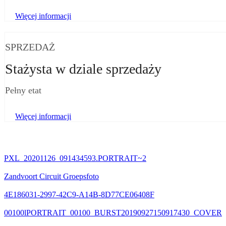
Więcej informacji
SPRZEDAŻ
Stażysta w dziale sprzedaży
Pełny etat
Więcej informacji
PXL_20201126_091434593.PORTRAIT~2
Zandvoort Circuit Groepsfoto
4E186031-2997-42C9-A14B-8D77CE06408F
00100lPORTRAIT_00100_BURST20190927150917430_COVER