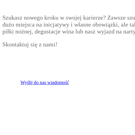
Szukasz nowego kroku w swojej karierze? Zawsze s
dużo miejsca na inicjatywy i własne obowiązki, ale 
piłki nożnej, degustacje wina lub nasz wyjazd na nar
Skontaktuj się z nami!
Czy nie ma dla ciebie odpowiedniej pracy, ale nadal
Wyślij nam wiadomość z motywacją i CV!
Wyślij do nas wiadomość