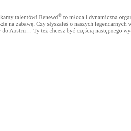
®
zukamy talentów! Renewd
to młoda i dynamiczna organ
także na zabawę. Czy słyszałeś o naszych legendarnych
ty do Austrii… Ty też chcesz być częścią następnego w
 uważasz, że byłbyś świetnym dodatkiem do zespołu?