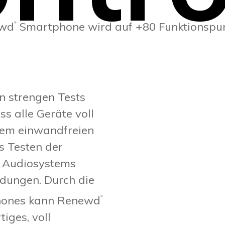
ewd
Smartphone wird auf +80 Funktionspun
®
 strengen Tests
ss alle Geräte voll
inem einwandfreien
s Testen der
s Audiosystems
ndungen. Durch die
phones kann Renewd
®
tiges, voll