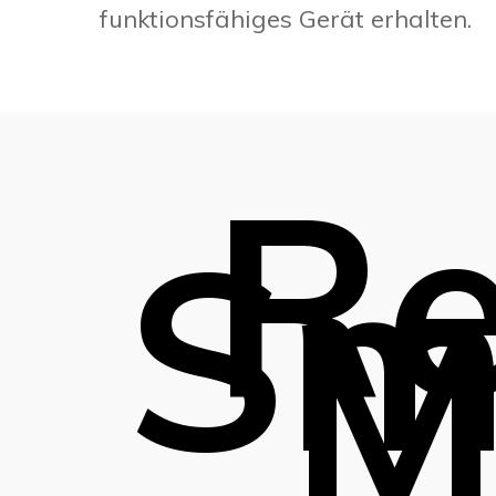
funktionsfähiges Gerät erhalten.
R
Sm
M