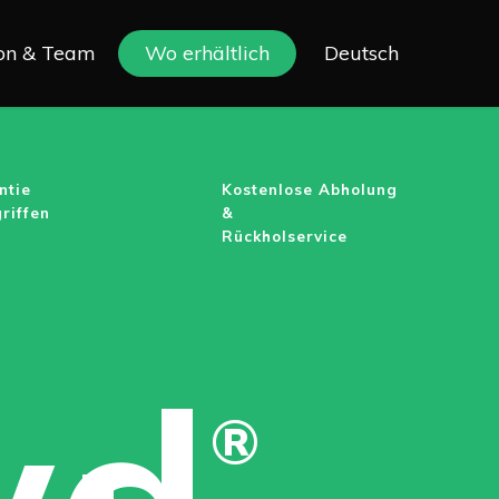
ion & Team
Wo erhältlich
Deutsch
ntie
Kostenlose Abholung
riffen
&
Rückholservice
wd
®