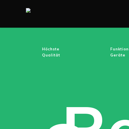
Skip
to
main
content
Höchste
Funktion
Qualität
Geräte
R