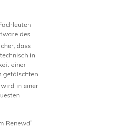
Fachleuten
oftware des
icher, dass
technisch in
eit einer
 gefälschten
ird in einer
euesten
rem Renewd
®