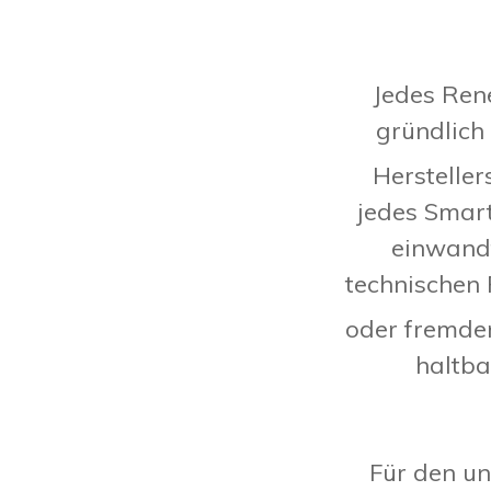
Jedes Re
gründlich 
Hersteller
jedes Smart
einwandf
technischen
oder fremde
haltba
Für den un