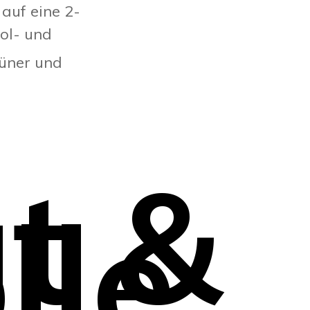
auf eine 2-
ol- und
rüner und
t &
lle