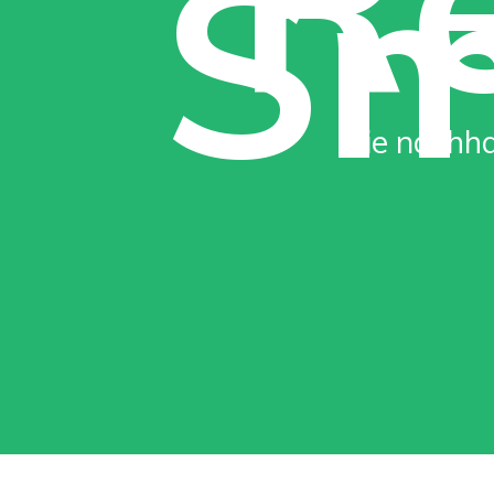
Sm
Die nachha