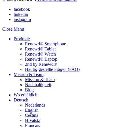
facebook
linkedin
instagram
Close Menu
Produkte
Renewd® Smartphone
Renewd® Tablet
Renewd® Watch
Renewd® Laptop
2nd by Renewd®
Häufig gestellte Fragen (FAQ)
Mission & Team
Mission & Team
Nachhaltigkeit
Blog
Wo erhältlich
Deutsch
Nederlands
English
Čeština
Hrvatski
Français