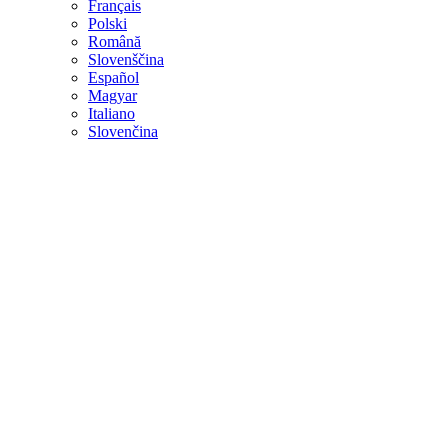
Français
Polski
Română
Slovenščina
Español
Magyar
Italiano
Slovenčina