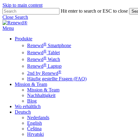
Skip to main content
Hit enter to search or ESC to close
Sea
Close Search
Menu
Produkte
®
Renewd
Smartphone
®
Renewd
Tablet
®
Renewd
Watch
®
Renewd
Laptop
®
2nd by Renewd
Häufig gestellte Fragen (FAQ)
Mission & Team
Mission & Team
Nachhaltigkeit
Blog
Wo erhältlich
Deutsch
Nederlands
English
Čeština
Hrvatski