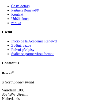
Časté dotazy
Partneři Renewd®
Kontakt
Udržitelnost
záruka
Useful
Inicio de la Academia Renewd
Zpětná vazba
Právní předpisy
Staňte se partnerskou formou
Contact us
®
Renewd
a NorthLadder brand
Varrolaan 100,
3584BW Utrecht,
Netherlands