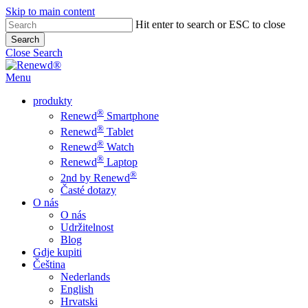
Skip to main content
Hit enter to search or ESC to close
Search
Close Search
Menu
produkty
®
Renewd
Smartphone
®
Renewd
Tablet
®
Renewd
Watch
®
Renewd
Laptop
®
2nd by Renewd
Časté dotazy
O nás
O nás
Udržitelnost
Blog
Gdje kupiti
Čeština
Nederlands
English
Hrvatski