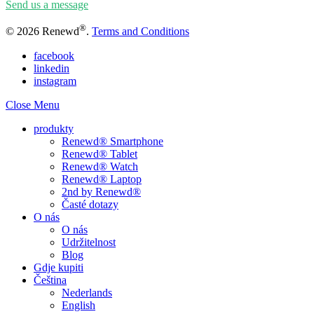
Send us a message
®
© 2026 Renewd
.
Terms and Conditions
facebook
linkedin
instagram
Close Menu
produkty
Renewd® Smartphone
Renewd® Tablet
Renewd® Watch
Renewd® Laptop
2nd by Renewd®
Časté dotazy
O nás
O nás
Udržitelnost
Blog
Gdje kupiti
Čeština
Nederlands
English