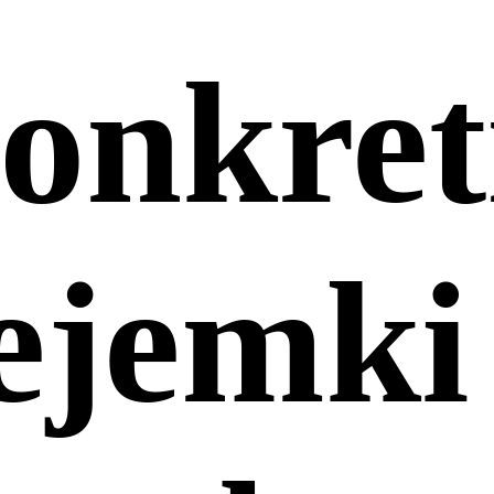
onkret
ejemki