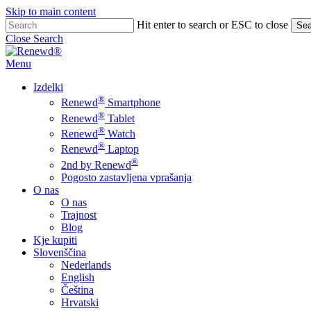
Skip to main content
Hit enter to search or ESC to close
Sea
Close Search
Menu
Izdelki
®
Renewd
Smartphone
®
Renewd
Tablet
®
Renewd
Watch
®
Renewd
Laptop
®
2nd by Renewd
Pogosto zastavljena vprašanja
O nas
O nas
Trajnost
Blog
Kje kupiti
Slovenščina
Nederlands
English
Čeština
Hrvatski