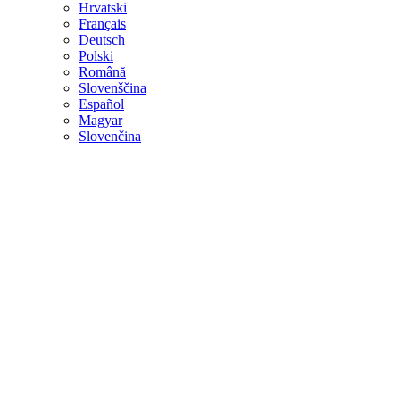
Hrvatski
Français
Deutsch
Polski
Română
Slovenščina
Español
Magyar
Slovenčina