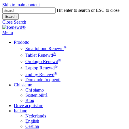
Skip to main content
Hit enter to search or ESC to close
Search
Close Search
Menu
Prodotto
®
Smartphone Renewd
®
Tablet Renewd
®
Orologio Renewd
®
Laptop Renewd
®
2nd by Renewd
Domande frequenti
Chi siamo
Chi siamo
Sostenibilità
Blog
Dove acquistare
Italiano
Nederlands
English
Čeština