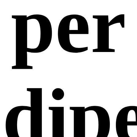
per
dip