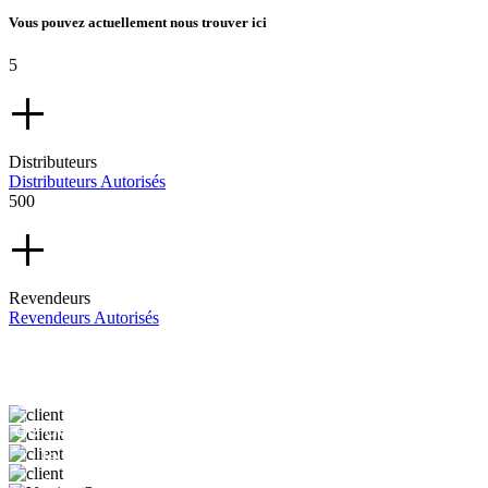
Vous pouvez actuellement nous trouver ici
5
+
Distributeurs
Distributeurs Autorisés
500
+
Revendeurs
Revendeurs Autorisés
L’environnement
Chaque année, environ 42 millions de tonnes
de déchets électroniques sont produites dans
le monde. Un grand nombre d'appareils
réutilisables ou recyclables sont jetés trop