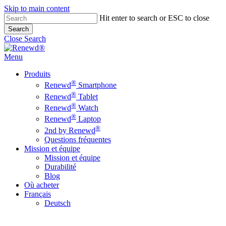
Skip to main content
Hit enter to search or ESC to close
Search
Close Search
Menu
Produits
®
Renewd
Smartphone
®
Renewd
Tablet
®
Renewd
Watch
®
Renewd
Laptop
®
2nd by Renewd
Questions fréquentes
Mission et équipe
Mission et équipe
Durabilité
Blog
Où acheter
Français
Deutsch