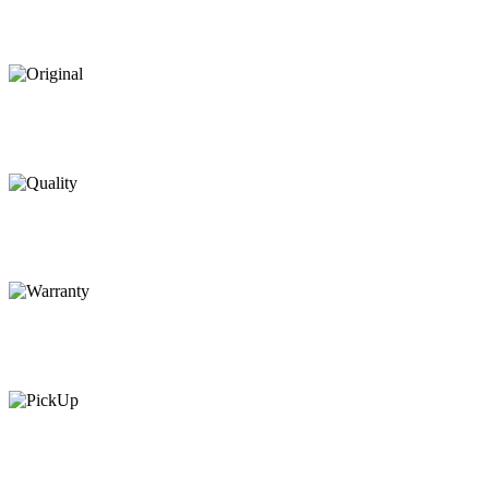
Premium
Qualité
Seulement 100%
Pièces d’origine
Le plus strict
Contrôle
2 ans
Garantie
Collect
en retour gratuit