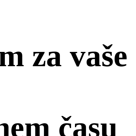
m za vaše
nem času