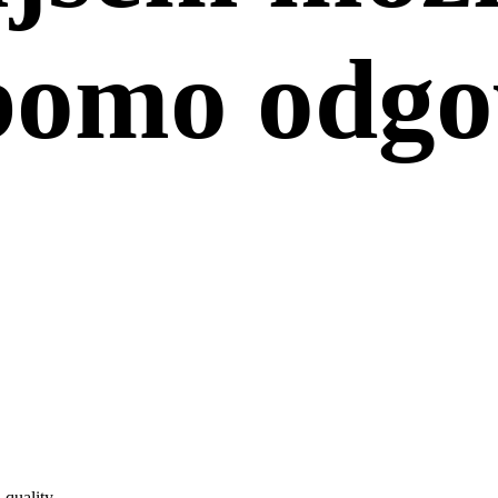
omo odgov
 quality.