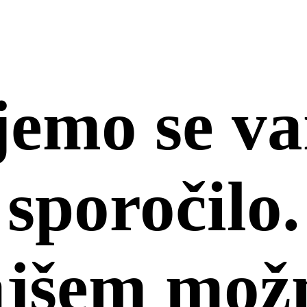
jemo se va
sporočilo.
ajšem mož