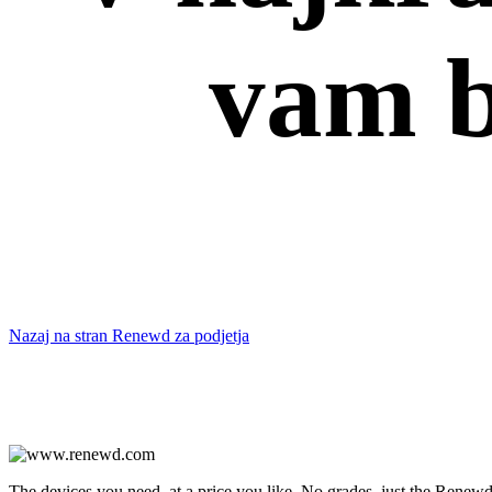
vam b
Nazaj na stran Renewd za podjetja
The devices you need, at a price you like. No grades, just the Renewd