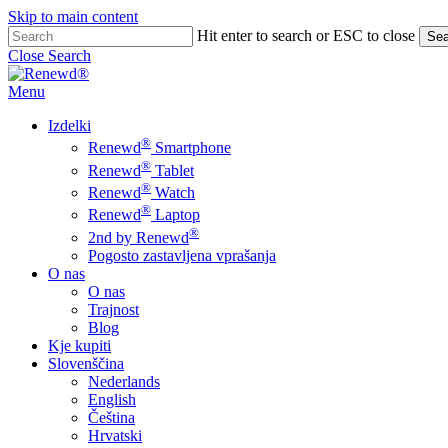
Skip to main content
Hit enter to search or ESC to close
Sea
Close Search
Menu
Izdelki
®
Renewd
Smartphone
®
Renewd
Tablet
®
Renewd
Watch
®
Renewd
Laptop
®
2nd by Renewd
Pogosto zastavljena vprašanja
O nas
O nas
Trajnost
Blog
Kje kupiti
Slovenščina
Nederlands
English
Čeština
Hrvatski