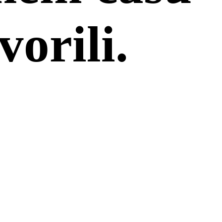
orili.