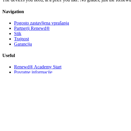
Navigation
Pogosto zastavljena vprašanja
Partnerji Renewd®
Stik
Trajnost
Garancija
Useful
Renewd® Academy Start
Povratne informacije
Legalno
Postanite Partner
Contact us
®
Renewd
a NorthLadder brand
Varrolaan 100,