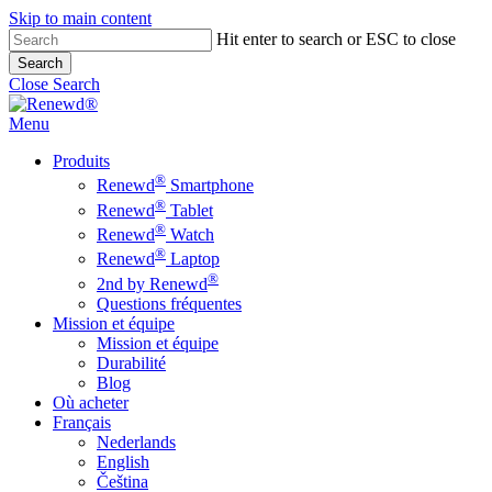
Skip to main content
Hit enter to search or ESC to close
Search
Close Search
Menu
Produits
®
Renewd
Smartphone
®
Renewd
Tablet
®
Renewd
Watch
®
Renewd
Laptop
®
2nd by Renewd
Questions fréquentes
Mission et équipe
Mission et équipe
Durabilité
Blog
Où acheter
Français
Nederlands
English
Čeština