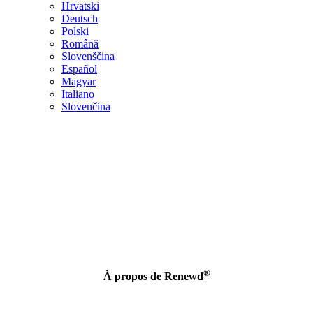
Hrvatski
Deutsch
Polski
Română
Slovenščina
Español
Magyar
Italiano
Slovenčina
Cette promotion est valable pendant les dates spécifiées dans les conditions
générales du revendeur auprès duquel l’appareil a été acheté.
®
À propos de Renewd