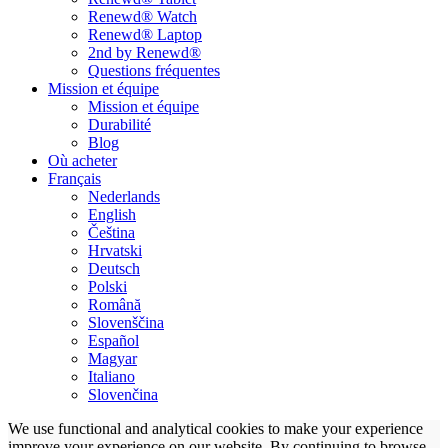
Renewd® Watch
Renewd® Laptop
2nd by Renewd®
Questions fréquentes
Mission et équipe
Mission et équipe
Durabilité
Blog
Où acheter
Français
Nederlands
English
Čeština
Hrvatski
Deutsch
Polski
Română
Slovenščina
Español
Magyar
Italiano
Slovenčina
We use functional and analytical cookies to make your experience
improve your experience on our website. By continuing to browse