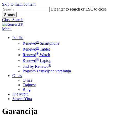
Skip to main content
Hit enter to search or ESC to close
Search
Close Search
Menu
Izdelki
®
Renewd
Smartphone
®
Renewd
Tablet
®
Renewd
Watch
®
Renewd
Laptop
®
2nd by Renewd
Pogosto zastavljena vprašanja
O nas
O nas
Trajnost
Blog
Kje kupiti
Slovenščina
Garancija