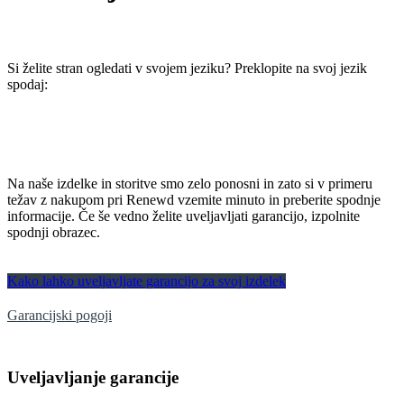
Si želite stran ogledati v svojem jeziku? Preklopite na svoj jezik
spodaj:
Na naše izdelke in storitve smo zelo ponosni in zato si v primeru
težav z nakupom pri Renewd vzemite minuto in preberite spodnje
informacije. Če še vedno želite uveljavljati garancijo, izpolnite
spodnji obrazec.
Kako lahko uveljavljate garancijo za svoj izdelek
Garancijski pogoji
Uveljavljanje garancije