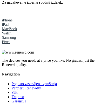
Za nadaljevanje izberite spodnji izdelek.
iPhone
iPad
MacBook
Watch
Samsung
Pixel
The devices you need, at a price you like. No grades, just the
Renewd quality.
Navigation
Pogosto zastavljena vprašanja
Partnerji Renewd®
Stik
Trajnost
Garancija