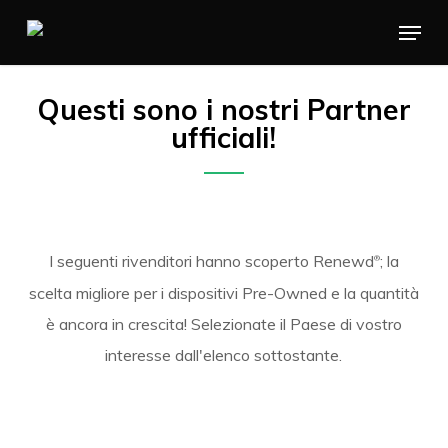
Skip
Menu
to
main
Questi sono i nostri Partner
content
ufficiali!
I seguenti rivenditori hanno scoperto Renewd
; la
®
scelta migliore per i dispositivi Pre-Owned e la quantità
è ancora in crescita! Selezionate il Paese di vostro
interesse dall'elenco sottostante.